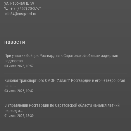
ул. Рабочая д. 59
семей сотрудников Росгвардии.
+ 7 (8452) 20-07-71
info64@rosgvard.ru
05 августа 2026, 12:55
7
1
Начальник Управления Росгвардии по Саратовской области
посетил Губернаторский кадетский колледж в городе Балаково
07 августа 2026, 11:35
4
НОВОСТИ
При участии бойцов Росгвардии в Саратовской области задержан
подозрева...
03 июля 2026, 10:57
Кинолог транспортного ОМОН "Атлант" Росгвардии и его четвероногая
напа...
03 июля 2026, 10:42
В Управлении Росгвардии по Саратовской области начался летний
период о...
01 июля 2026, 13:30