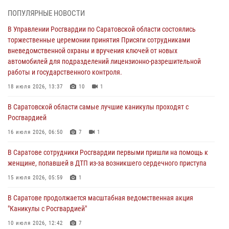
торжественные церемонии принятия Присяги сотрудниками
ПОПУЛЯРНЫЕ НОВОСТИ
вневедомственной охраны и вручения ключей от новых
автомобилей для подразделений лицензионно-разрешительной
В Управлении Росгвардии по Саратовской области состоялись
работы и государственного контроля.
торжественные церемонии принятия Присяги сотрудниками
вневедомственной охраны и вручения ключей от новых
18 июля 2026, 13:37
10
1
автомобилей для подразделений лицензионно-разрешительной
работы и государственного контроля.
В Саратовской области самые лучшие каникулы проходят с
Росгвардией
18 июля 2026, 13:37
10
1
16 июля 2026, 06:50
7
1
В Саратовской области самые лучшие каникулы проходят с
Росгвардией
В Саратове сотрудники Росгвардии первыми пришли на помощь к
женщине, попавшей в ДТП из-за возникшего сердечного приступа
16 июля 2026, 06:50
7
1
15 июля 2026, 05:59
1
В Саратове сотрудники Росгвардии первыми пришли на помощь к
женщине, попавшей в ДТП из-за возникшего сердечного приступа
В Саратове продолжается масштабная ведомственная акция
"Каникулы с Росгвардией"
15 июля 2026, 05:59
1
10 июля 2026, 12:42
7
В Саратове продолжается масштабная ведомственная акция
"Каникулы с Росгвардией"
В Саратовской области при содействии спецназа Росгвардии
задержан подозреваемый в незаконном обороте наркотиков
10 июля 2026, 12:42
7