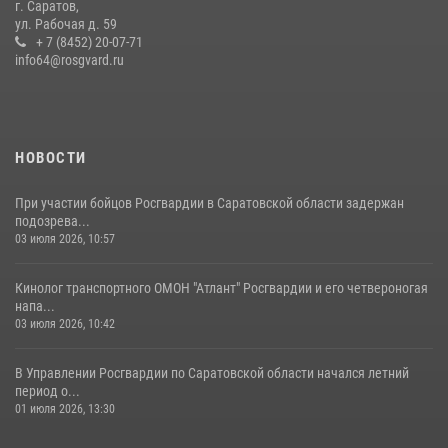
г. Саратов,
Крещения Руси
ул. Рабочая д. 59
28 июля 2026, 13:25
+ 7 (8452) 20-07-71
7
info64@rosgvard.ru
В Саратове командир СОБР «Волкодав» и ветеран
спецподразделения МВД провели совместный урок мужества для
семей сотрудников Росгвардии.
05 августа 2026, 12:55
7
1
НОВОСТИ
При участии бойцов Росгвардии в Саратовской области задержан
подозрева...
03 июля 2026, 10:57
Кинолог транспортного ОМОН "Атлант" Росгвардии и его четвероногая
напа...
03 июля 2026, 10:42
В Управлении Росгвардии по Саратовской области начался летний
период о...
01 июля 2026, 13:30