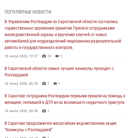
работы и государственного контроля.
18 июля 2026, 13:37
10
1
ПОПУЛЯРНЫЕ НОВОСТИ
В Саратовской области самые лучшие каникулы проходят с
В Управлении Росгвардии по Саратовской области состоялись
Росгвардией
торжественные церемонии принятия Присяги сотрудниками
вневедомственной охраны и вручения ключей от новых
16 июля 2026, 06:50
7
1
автомобилей для подразделений лицензионно-разрешительной
работы и государственного контроля.
В Саратове сотрудники Росгвардии первыми пришли на помощь к
женщине, попавшей в ДТП из-за возникшего сердечного приступа
18 июля 2026, 13:37
10
1
15 июля 2026, 05:59
1
В Саратовской области самые лучшие каникулы проходят с
Росгвардией
В Саратове продолжается масштабная ведомственная акция
"Каникулы с Росгвардией"
16 июля 2026, 06:50
7
1
10 июля 2026, 12:42
7
В Саратове сотрудники Росгвардии первыми пришли на помощь к
женщине, попавшей в ДТП из-за возникшего сердечного приступа
В Саратовской области при содействии спецназа Росгвардии
задержан подозреваемый в незаконном обороте наркотиков
15 июля 2026, 05:59
1
10 июля 2026, 12:19
В Саратове продолжается масштабная ведомственная акция
"Каникулы с Росгвардией"
В Саратове для семей военнослужащих и сотрудников Росгвардии
состоялся большой семейный праздник