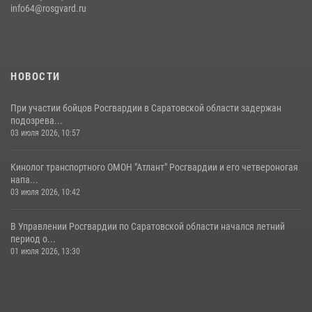
info64@rosgvard.ru
В Саратове командир СОБР «Волкодав» и ветеран
спецподразделения МВД провели совместный урок мужества для
семей сотрудников Росгвардии.
05 августа 2026, 12:55
7
1
НОВОСТИ
При участии бойцов Росгвардии в Саратовской области задержан
подозрева...
03 июля 2026, 10:57
Кинолог транспортного ОМОН "Атлант" Росгвардии и его четвероногая
напа...
03 июля 2026, 10:42
В Управлении Росгвардии по Саратовской области начался летний
период о...
01 июля 2026, 13:30