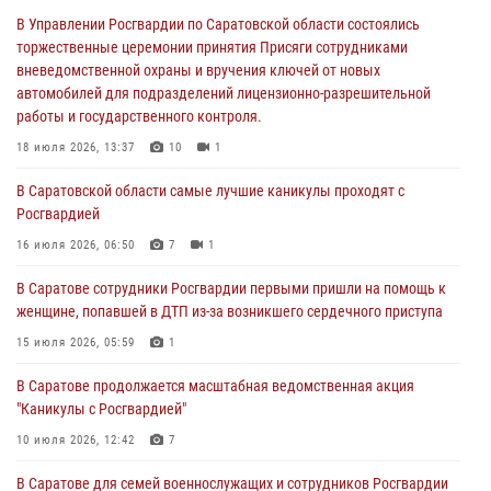
В Саратовской области самые лучшие каникулы проходят с
В Управлении Росгвардии по Саратовской области состоялись
Росгвардией
торжественные церемонии принятия Присяги сотрудниками
вневедомственной охраны и вручения ключей от новых
16 июля 2026, 06:50
7
1
автомобилей для подразделений лицензионно-разрешительной
работы и государственного контроля.
В Саратове сотрудники Росгвардии первыми пришли на помощь к
женщине, попавшей в ДТП из-за возникшего сердечного приступа
18 июля 2026, 13:37
10
1
15 июля 2026, 05:59
1
В Саратовской области самые лучшие каникулы проходят с
Росгвардией
В Саратове продолжается масштабная ведомственная акция
"Каникулы с Росгвардией"
16 июля 2026, 06:50
7
1
10 июля 2026, 12:42
7
В Саратове сотрудники Росгвардии первыми пришли на помощь к
женщине, попавшей в ДТП из-за возникшего сердечного приступа
В Саратовской области при содействии спецназа Росгвардии
задержан подозреваемый в незаконном обороте наркотиков
15 июля 2026, 05:59
1
10 июля 2026, 12:19
В Саратове продолжается масштабная ведомственная акция
"Каникулы с Росгвардией"
В Саратове для семей военнослужащих и сотрудников Росгвардии
состоялся большой семейный праздник
10 июля 2026, 12:42
7
08 июля 2026, 11:03
5
1
В Саратове для семей военнослужащих и сотрудников Росгвардии