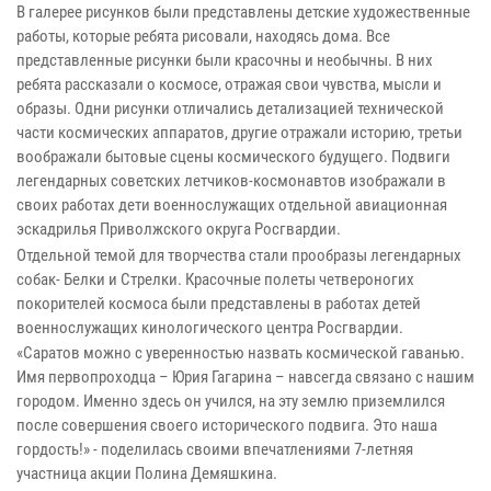
В галерее рисунков были представлены детские художественные
работы, которые ребята рисовали, находясь дома. Все
представленные рисунки были красочны и необычны. В них
ребята рассказали о космосе, отражая свои чувства, мысли и
образы. Одни рисунки отличались детализацией технической
части космических аппаратов, другие отражали историю, третьи
воображали бытовые сцены космического будущего. Подвиги
легендарных советских летчиков-космонавтов изображали в
своих работах дети военнослужащих отдельной авиационная
эскадрилья Приволжского округа Росгвардии.
Отдельной темой для творчества стали прообразы легендарных
собак- Белки и Стрелки. Красочные полеты четвероногих
покорителей космоса были представлены в работах детей
военнослужащих кинологического центра Росгвардии.
«Саратов можно с уверенностью назвать космической гаванью.
Имя первопроходца – Юрия Гагарина – навсегда связано с нашим
городом. Именно здесь он учился, на эту землю приземлился
после совершения своего исторического подвига. Это наша
гордость!» - поделилась своими впечатлениями 7-летняя
участница акции Полина Демяшкина.