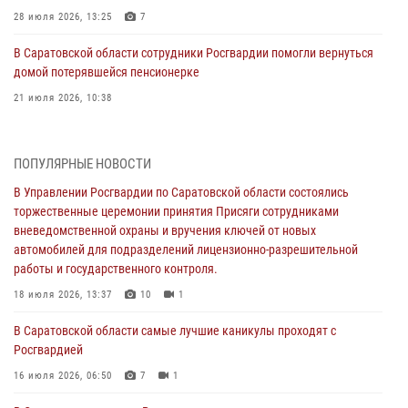
28 июля 2026, 13:25
7
В Саратовской области сотрудники Росгвардии помогли вернуться
домой потерявшейся пенсионерке
21 июля 2026, 10:38
В Управлении Росгвардии по Саратовской области состоялись
торжественные церемонии принятия Присяги сотрудниками
ПОПУЛЯРНЫЕ НОВОСТИ
вневедомственной охраны и вручения ключей от новых
автомобилей для подразделений лицензионно-разрешительной
В Управлении Росгвардии по Саратовской области состоялись
работы и государственного контроля.
торжественные церемонии принятия Присяги сотрудниками
вневедомственной охраны и вручения ключей от новых
18 июля 2026, 13:37
10
1
автомобилей для подразделений лицензионно-разрешительной
работы и государственного контроля.
В Саратовской области самые лучшие каникулы проходят с
Росгвардией
18 июля 2026, 13:37
10
1
16 июля 2026, 06:50
7
1
В Саратовской области самые лучшие каникулы проходят с
Росгвардией
В Саратове сотрудники Росгвардии первыми пришли на помощь к
женщине, попавшей в ДТП из-за возникшего сердечного приступа
16 июля 2026, 06:50
7
1
15 июля 2026, 05:59
1