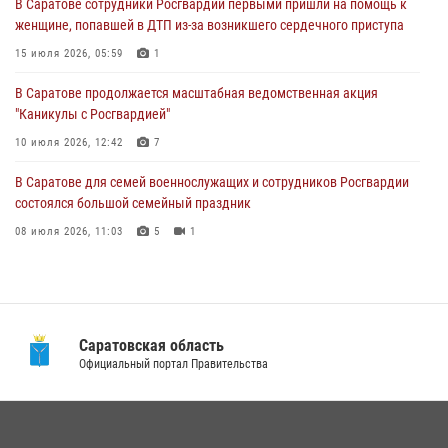
В Саратове сотрудники Росгвардии первыми пришли на помощь к
женщине, попавшей в ДТП из-за возникшего сердечного приступа
В Саратове продолжается масштабная ведомственная акция
"Каникулы с Росгвардией"
15 июля 2026, 05:59
1
10 июля 2026, 12:42
7
В Саратове продолжается масштабная ведомственная акция
"Каникулы с Росгвардией"
В Саратовской области при содействии спецназа Росгвардии
задержан подозреваемый в незаконном обороте наркотиков
10 июля 2026, 12:42
7
10 июля 2026, 12:19
В Саратове для семей военнослужащих и сотрудников Росгвардии
состоялся большой семейный праздник
08 июля 2026, 11:03
5
1
В Саратовской области сотрудники Росгвардии помогли вернуться
домой потерявшейся пенсионерке
21 июля 2026, 10:38
Саратовская область
В Саратовской области при содействии спецназа Росгвардии
Официальный портал Правительства
задержан подозреваемый в незаконном обороте наркотиков
10 июля 2026, 12:19