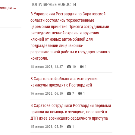
ПОПУЛЯРНЫЕ НОВОСТИ
В Саратовской области сотрудники
ующая →
Росгвардии помогли вернуться домой
В Управлении Росгвардии по Саратовской
потерявшейся пенсионерке
области состоялись торжественные
церемонии принятия Присяги сотрудниками
21 июля 2026, 10:38
вневедомственной охраны и вручения
В Управлении Росгвардии по Саратовской
ключей от новых автомобилей для
области состоялись торжественные
подразделений лицензионно-
церемонии принятия Присяги сотрудниками
разрешительной работы и государственного
вневедомственной охраны и вручения
контроля.
ключей от новых автомобилей для
18 июля 2026, 13:37
10
1
подразделений лицензионно-
разрешительной работы и государственного
В Саратовской области самые лучшие
контроля.
каникулы проходят с Росгвардией
18 июля 2026, 13:37
10
1
16 июля 2026, 06:50
7
1
В Саратовской области самые лучшие
В Саратове сотрудники Росгвардии первыми
каникулы проходят с Росгвардией
пришли на помощь к женщине, попавшей в
ДТП из-за возникшего сердечного приступа
16 июля 2026, 06:50
7
1
15 июля 2026, 05:59
1
В Саратове сотрудники Росгвардии первыми