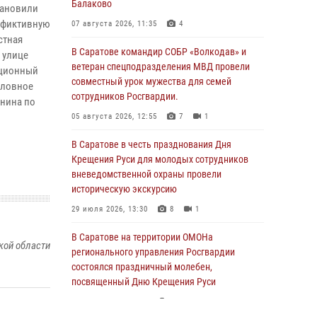
Балаково
тановили
 фиктивную
07 августа 2026, 11:35
4
стная
В Саратове командир СОБР «Волкодав» и
 улице
ветеран спецподразделения МВД провели
ационный
совместный урок мужества для семей
оловное
сотрудников Росгвардии.
анина по
05 августа 2026, 12:55
7
1
В Саратове в честь празднования Дня
Крещения Руси для молодых сотрудников
вневедомственной охраны провели
историческую экскурсию
29 июля 2026, 13:30
8
1
В Саратове на территории ОМОНа
кой области
регионального управления Росгвардии
состоялся праздничный молебен,
посвященный Дню Крещения Руси
28 июля 2026, 13:25
7