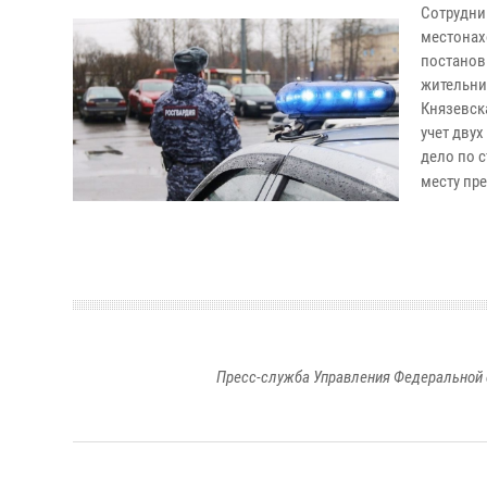
Сотрудни
местонах
постанов
жительни
Князевск
учет дву
дело по с
месту пр
Пресс-служба Управления Федеральной 