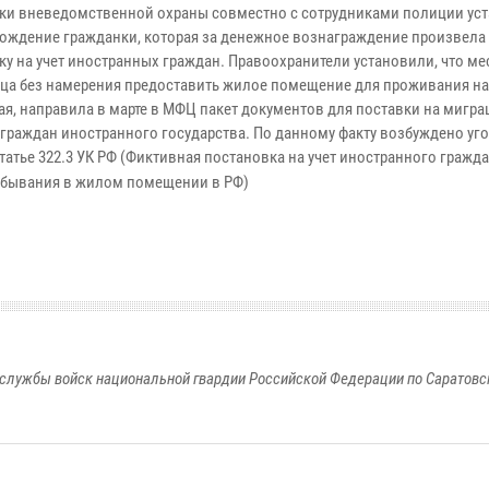
ки вневедомственной охраны совместно с сотрудниками полиции ус
ождение гражданки, которая за денежное вознаграждение произвела
ку на учет иностранных граждан. Правоохранители установили, что ме
ца без намерения предоставить жилое помещение для проживания на
ая, направила в марте в МФЦ пакет документов для поставки на мигр
х граждан иностранного государства. По данному факту возбуждено уг
татье 322.3 УК РФ (Фиктивная постановка на учет иностранного гражд
ебывания в жилом помещении в РФ)
службы войск национальной гвардии Российской Федерации по Саратовс