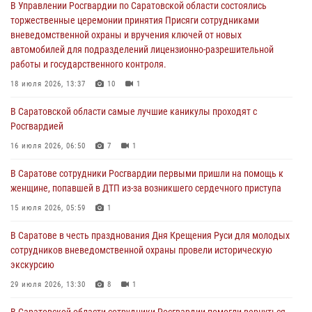
В Управлении Росгвардии по Саратовской области состоялись
21 июля 2026, 10:38
торжественные церемонии принятия Присяги сотрудниками
вневедомственной охраны и вручения ключей от новых
В Управлении Росгвардии по Саратовской области состоялись
автомобилей для подразделений лицензионно-разрешительной
торжественные церемонии принятия Присяги сотрудниками
работы и государственного контроля.
вневедомственной охраны и вручения ключей от новых
автомобилей для подразделений лицензионно-разрешительной
18 июля 2026, 13:37
10
1
работы и государственного контроля.
В Саратовской области самые лучшие каникулы проходят с
18 июля 2026, 13:37
10
1
Росгвардией
В Саратовской области самые лучшие каникулы проходят с
16 июля 2026, 06:50
7
1
Росгвардией
В Саратове сотрудники Росгвардии первыми пришли на помощь к
16 июля 2026, 06:50
7
1
женщине, попавшей в ДТП из-за возникшего сердечного приступа
В Саратове сотрудники Росгвардии первыми пришли на помощь к
15 июля 2026, 05:59
1
женщине, попавшей в ДТП из-за возникшего сердечного приступа
В Саратове в честь празднования Дня Крещения Руси для молодых
15 июля 2026, 05:59
1
сотрудников вневедомственной охраны провели историческую
экскурсию
В Саратове продолжается масштабная ведомственная акция
"Каникулы с Росгвардией"
29 июля 2026, 13:30
8
1
10 июля 2026, 12:42
7
В Саратовской области сотрудники Росгвардии помогли вернуться