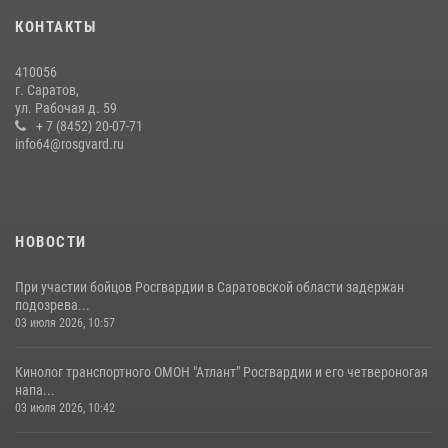
29 июля 2026, 13:30
8
1
КОНТАКТЫ
В Саратове на территории ОМОНа регионального управления
410056
Росгвардии состоялся праздничный молебен, посвященный Дню
г. Саратов,
Крещения Руси
ул. Рабочая д. 59
28 июля 2026, 13:25
+ 7 (8452) 20-07-71
7
info64@rosgvard.ru
В Саратове командир СОБР «Волкодав» и ветеран
спецподразделения МВД провели совместный урок мужества для
семей сотрудников Росгвардии.
05 августа 2026, 12:55
7
1
НОВОСТИ
При участии бойцов Росгвардии в Саратовской области задержан
подозрева...
03 июля 2026, 10:57
Кинолог транспортного ОМОН "Атлант" Росгвардии и его четвероногая
напа...
03 июля 2026, 10:42