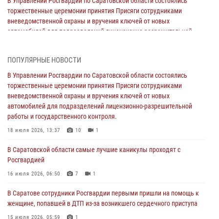
В Управлении Росгвардии по Саратовской области состоялись
торжественные церемонии принятия Присяги сотрудниками
вневедомственной охраны и вручения ключей от новых
автомобилей для подразделений лицензионно-разрешительной
работы и государственного контроля.
18 июля 2026, 13:37
10
1
ПОПУЛЯРНЫЕ НОВОСТИ
В Саратовской области самые лучшие каникулы проходят с
В Управлении Росгвардии по Саратовской области состоялись
Росгвардией
торжественные церемонии принятия Присяги сотрудниками
вневедомственной охраны и вручения ключей от новых
16 июля 2026, 06:50
7
1
автомобилей для подразделений лицензионно-разрешительной
работы и государственного контроля.
В Саратове сотрудники Росгвардии первыми пришли на помощь к
женщине, попавшей в ДТП из-за возникшего сердечного приступа
18 июля 2026, 13:37
10
1
15 июля 2026, 05:59
1
В Саратовской области самые лучшие каникулы проходят с
Росгвардией
В Саратове продолжается масштабная ведомственная акция
"Каникулы с Росгвардией"
16 июля 2026, 06:50
7
1
10 июля 2026, 12:42
7
В Саратове сотрудники Росгвардии первыми пришли на помощь к
женщине, попавшей в ДТП из-за возникшего сердечного приступа
В Саратовской области при содействии спецназа Росгвардии
задержан подозреваемый в незаконном обороте наркотиков
15 июля 2026, 05:59
1