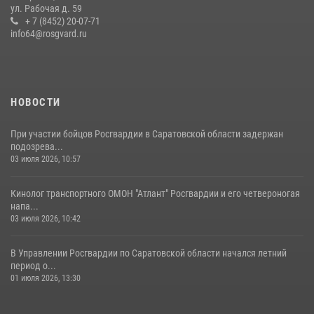
ул. Рабочая д. 59
семей сотрудников Росгвардии.
+ 7 (8452) 20-07-71
info64@rosgvard.ru
05 августа 2026, 12:55
7
1
Начальник Управления Росгвардии по Саратовской области
посетил Губернаторский кадетский колледж в городе Балаково
07 августа 2026, 11:35
4
НОВОСТИ
При участии бойцов Росгвардии в Саратовской области задержан
подозрева...
03 июля 2026, 10:57
Кинолог транспортного ОМОН "Атлант" Росгвардии и его четвероногая
напа...
03 июля 2026, 10:42
В Управлении Росгвардии по Саратовской области начался летний
период о...
01 июля 2026, 13:30