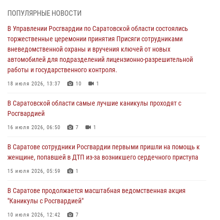
торжественные церемонии принятия Присяги сотрудниками
ПОПУЛЯРНЫЕ НОВОСТИ
вневедомственной охраны и вручения ключей от новых
автомобилей для подразделений лицензионно-разрешительной
В Управлении Росгвардии по Саратовской области состоялись
работы и государственного контроля.
торжественные церемонии принятия Присяги сотрудниками
вневедомственной охраны и вручения ключей от новых
18 июля 2026, 13:37
10
1
автомобилей для подразделений лицензионно-разрешительной
работы и государственного контроля.
В Саратовской области самые лучшие каникулы проходят с
Росгвардией
18 июля 2026, 13:37
10
1
16 июля 2026, 06:50
7
1
В Саратовской области самые лучшие каникулы проходят с
Росгвардией
В Саратове сотрудники Росгвардии первыми пришли на помощь к
женщине, попавшей в ДТП из-за возникшего сердечного приступа
16 июля 2026, 06:50
7
1
15 июля 2026, 05:59
1
В Саратове сотрудники Росгвардии первыми пришли на помощь к
женщине, попавшей в ДТП из-за возникшего сердечного приступа
В Саратове продолжается масштабная ведомственная акция
"Каникулы с Росгвардией"
15 июля 2026, 05:59
1
10 июля 2026, 12:42
7
В Саратове продолжается масштабная ведомственная акция
"Каникулы с Росгвардией"
В Саратовской области при содействии спецназа Росгвардии
задержан подозреваемый в незаконном обороте наркотиков
10 июля 2026, 12:42
7