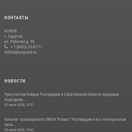
задержан подозреваемый в незаконном обороте наркотиков
10 июля 2026, 12:19
КОНТАКТЫ
В Саратове на территории ОМОНа регионального управления
410056
Росгвардии состоялся праздничный молебен, посвященный Дню
г. Саратов,
Крещения Руси
ул. Рабочая д. 59
28 июля 2026, 13:25
+ 7 (8452) 20-07-71
7
info64@rosgvard.ru
В Саратове командир СОБР «Волкодав» и ветеран
спецподразделения МВД провели совместный урок мужества для
семей сотрудников Росгвардии.
05 августа 2026, 12:55
7
1
НОВОСТИ
При участии бойцов Росгвардии в Саратовской области задержан
подозрева...
03 июля 2026, 10:57
Кинолог транспортного ОМОН "Атлант" Росгвардии и его четвероногая
напа...
03 июля 2026, 10:42