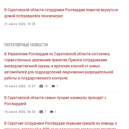
В Саратовской области сотрудники Росгвардии помогли вернуться
домой потерявшейся пенсионерке
21 июля 2026, 10:38
В Управлении Росгвардии по Саратовской области состоялись
торжественные церемонии принятия Присяги сотрудниками
ПОПУЛЯРНЫЕ НОВОСТИ
вневедомственной охраны и вручения ключей от новых
автомобилей для подразделений лицензионно-разрешительной
В Управлении Росгвардии по Саратовской области состоялись
работы и государственного контроля.
торжественные церемонии принятия Присяги сотрудниками
вневедомственной охраны и вручения ключей от новых
18 июля 2026, 13:37
10
1
автомобилей для подразделений лицензионно-разрешительной
работы и государственного контроля.
В Саратовской области самые лучшие каникулы проходят с
Росгвардией
18 июля 2026, 13:37
10
1
16 июля 2026, 06:50
7
1
В Саратовской области самые лучшие каникулы проходят с
Росгвардией
В Саратове сотрудники Росгвардии первыми пришли на помощь к
женщине, попавшей в ДТП из-за возникшего сердечного приступа
16 июля 2026, 06:50
7
1
15 июля 2026, 05:59
1
В Саратове сотрудники Росгвардии первыми пришли на помощь к