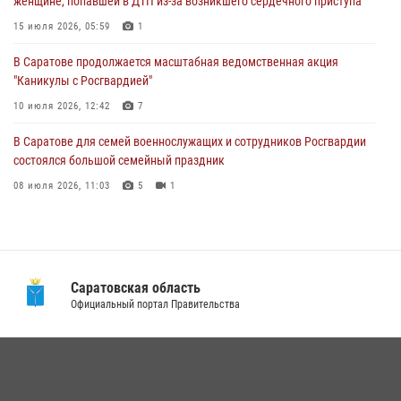
женщине, попавшей в ДТП из-за возникшего сердечного приступа
В Саратове продолжается масштабная ведомственная акция
"Каникулы с Росгвардией"
15 июля 2026, 05:59
1
10 июля 2026, 12:42
7
В Саратове продолжается масштабная ведомственная акция
"Каникулы с Росгвардией"
В Саратовской области при содействии спецназа Росгвардии
задержан подозреваемый в незаконном обороте наркотиков
10 июля 2026, 12:42
7
10 июля 2026, 12:19
В Саратове для семей военнослужащих и сотрудников Росгвардии
состоялся большой семейный праздник
08 июля 2026, 11:03
5
1
В Саратове в честь празднования Дня Крещения Руси для молодых
сотрудников вневедомственной охраны провели историческую
экскурсию
29 июля 2026, 13:30
8
1
Саратовская область
Официальный портал Правительства
В Саратовской области сотрудники Росгвардии помогли вернуться
домой потерявшейся пенсионерке
21 июля 2026, 10:38
В Саратовской области при содействии спецназа Росгвардии