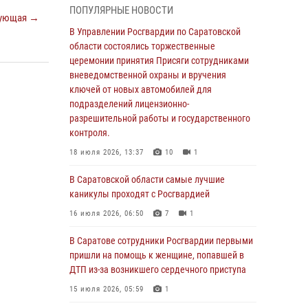
ПОПУЛЯРНЫЕ НОВОСТИ
области состоялись торжественные
ующая →
церемонии принятия Присяги сотрудниками
В Управлении Росгвардии по Саратовской
вневедомственной охраны и вручения
области состоялись торжественные
ключей от новых автомобилей для
церемонии принятия Присяги сотрудниками
подразделений лицензионно-
вневедомственной охраны и вручения
разрешительной работы и государственного
ключей от новых автомобилей для
контроля.
подразделений лицензионно-
разрешительной работы и государственного
18 июля 2026, 13:37
10
1
контроля.
В Саратовской области самые лучшие
18 июля 2026, 13:37
10
1
каникулы проходят с Росгвардией
В Саратовской области самые лучшие
16 июля 2026, 06:50
7
1
каникулы проходят с Росгвардией
В Саратове сотрудники Росгвардии первыми
16 июля 2026, 06:50
7
1
пришли на помощь к женщине, попавшей в
ДТП из-за возникшего сердечного приступа
В Саратове сотрудники Росгвардии первыми
пришли на помощь к женщине, попавшей в
15 июля 2026, 05:59
1
ДТП из-за возникшего сердечного приступа
В Саратове продолжается масштабная
15 июля 2026, 05:59
1
ведомственная акция "Каникулы с