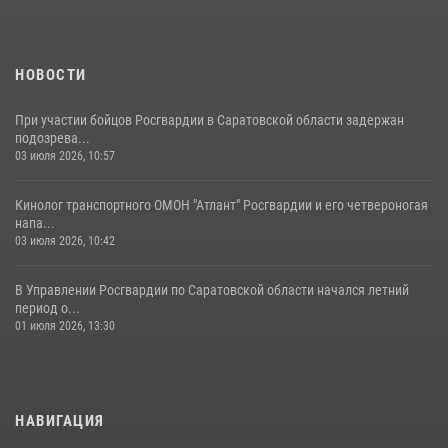
спецподразделения МВД провели совместный урок мужества для
семей сотрудников Росгвардии.
05 августа 2026, 12:55
7
1
НОВОСТИ
При участии бойцов Росгвардии в Саратовской области задержан
подозрева...
03 июля 2026, 10:57
Кинолог транспортного ОМОН "Атлант" Росгвардии и его четвероногая
напа...
03 июля 2026, 10:42
В Управлении Росгвардии по Саратовской области начался летний
период о...
01 июля 2026, 13:30
НАВИГАЦИЯ