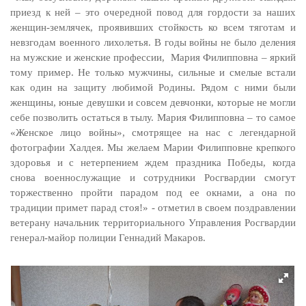
приезд к ней – это очередной повод для гордости за наших
женщин-землячек, проявивших стойкость ко всем тяготам и
невзгодам военного лихолетья. В годы войны не было деления
на мужские и женские профессии, Мария Филипповна – яркий
тому пример. Не только мужчины, сильные и смелые встали
как один на защиту любимой Родины. Рядом с ними были
женщины, юные девушки и совсем девчонки, которые не могли
себе позволить остаться в тылу. Мария Филипповна – то самое
«Женское лицо войны», смотрящее на нас с легендарной
фотографии Халдея. Мы желаем Марии Филипповне крепкого
здоровья и с нетерпением ждем праздника Победы, когда
снова военнослужащие и сотрудники Росгвардии смогут
торжественно пройти парадом под ее окнами, а она по
традиции примет парад стоя!» - отметил в своем поздравлении
ветерану начальник территориального Управления Росгвардии
генерал-майор полиции Геннадий Макаров.