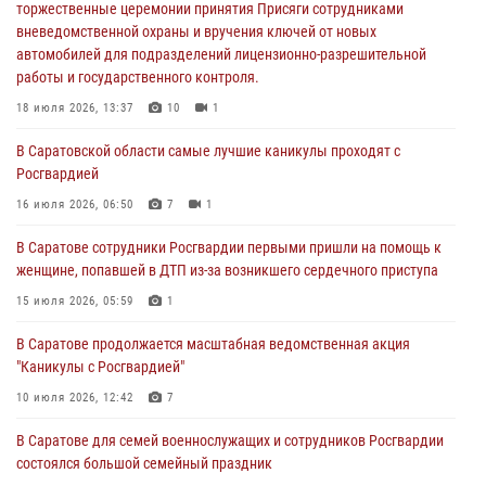
Росгвардией
торжественные церемонии принятия Присяги сотрудниками
вневедомственной охраны и вручения ключей от новых
16 июля 2026, 06:50
7
1
автомобилей для подразделений лицензионно-разрешительной
работы и государственного контроля.
В Саратове сотрудники Росгвардии первыми пришли на помощь к
женщине, попавшей в ДТП из-за возникшего сердечного приступа
18 июля 2026, 13:37
10
1
15 июля 2026, 05:59
1
В Саратовской области самые лучшие каникулы проходят с
Росгвардией
В Саратове продолжается масштабная ведомственная акция
"Каникулы с Росгвардией"
16 июля 2026, 06:50
7
1
10 июля 2026, 12:42
7
В Саратове сотрудники Росгвардии первыми пришли на помощь к
женщине, попавшей в ДТП из-за возникшего сердечного приступа
В Саратовской области при содействии спецназа Росгвардии
задержан подозреваемый в незаконном обороте наркотиков
15 июля 2026, 05:59
1
10 июля 2026, 12:19
В Саратове продолжается масштабная ведомственная акция
"Каникулы с Росгвардией"
В Саратове для семей военнослужащих и сотрудников Росгвардии
состоялся большой семейный праздник
10 июля 2026, 12:42
7
08 июля 2026, 11:03
5
1
В Саратове для семей военнослужащих и сотрудников Росгвардии
состоялся большой семейный праздник