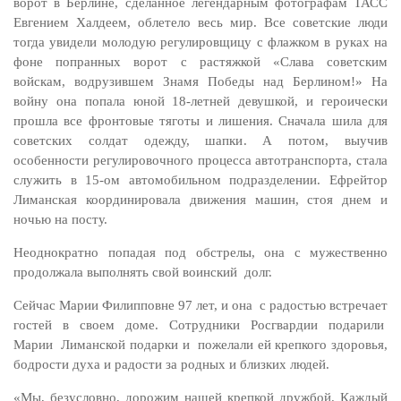
ворот в Берлине, сделанное легендарным фотографам ТАСС
Евгением Халдеем, облетело весь мир. Все советские люди
тогда увидели молодую регулировщицу с флажком в руках на
фоне попранных ворот с растяжкой «Слава советским
войскам, водрузившем Знамя Победы над Берлином!» На
войну она попала юной 18-летней девушкой, и героически
прошла все фронтовые тяготы и лишения. Сначала шила для
советских солдат одежду, шапки. А потом, выучив
особенности регулировочного процесса автотранспорта, стала
служить в 15-ом автомобильном подразделении. Ефрейтор
Лиманская координировала движения машин, стоя днем и
ночью на посту.
Неоднократно попадая под обстрелы, она с мужественно
продолжала выполнять свой воинский долг.
Сейчас Марии Филипповне 97 лет, и она с радостью встречает
гостей в своем доме. Сотрудники Росгвардии подарили
Марии Лиманской подарки и пожелали ей крепкого здоровья,
бодрости духа и радости за родных и близких людей.
«Мы, безусловно, дорожим нашей крепкой дружбой. Каждый