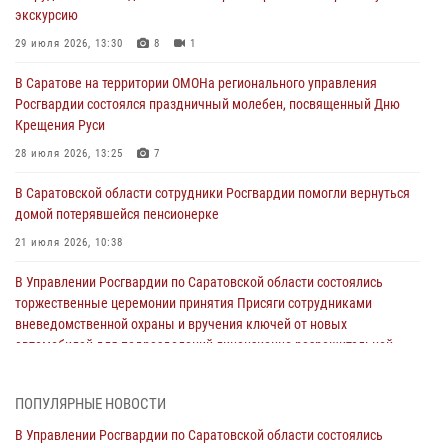
экскурсию
29 июля 2026, 13:30
8
1
В Саратове на территории ОМОНа регионального управления
Росгвардии состоялся праздничный молебен, посвященный Дню
Крещения Руси
28 июля 2026, 13:25
7
В Саратовской области сотрудники Росгвардии помогли вернуться
домой потерявшейся пенсионерке
21 июля 2026, 10:38
В Управлении Росгвардии по Саратовской области состоялись
торжественные церемонии принятия Присяги сотрудниками
вневедомственной охраны и вручения ключей от новых
автомобилей для подразделений лицензионно-разрешительной
работы и государственного контроля.
18 июля 2026, 13:37
10
1
ПОПУЛЯРНЫЕ НОВОСТИ
В Саратовской области самые лучшие каникулы проходят с
В Управлении Росгвардии по Саратовской области состоялись