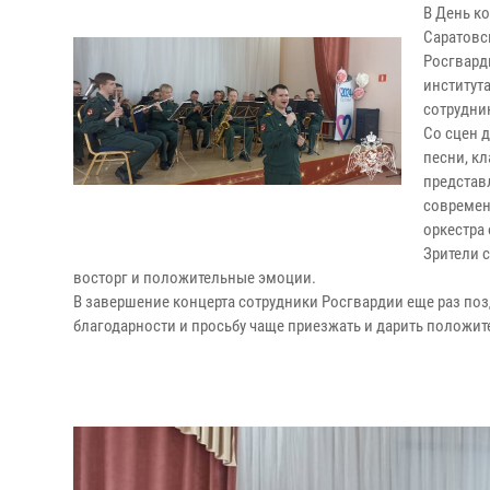
В День к
Саратовс
Росгвард
институт
сотрудни
Со сцен 
песни, к
представ
современ
оркестра 
Зрители 
восторг и положительные эмоции.
В завершение концерта сотрудники Росгвардии еще раз поз
благодарности и просьбу чаще приезжать и дарить положи