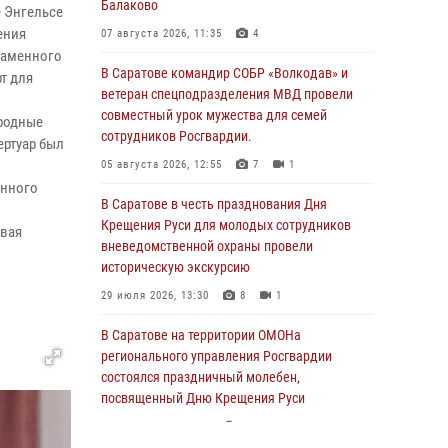
Балаково
е Энгельсе
ения
07 августа 2026, 11:35
4
наменного
В Саратове командир СОБР «Волкодав» и
т для
ветеран спецподразделения МВД провели
совместный урок мужества для семей
ародные
сотрудников Росгвардии.
ертуар был
05 августа 2026, 12:55
7
1
енного
В Саратове в честь празднования Дня
Крещения Руси для молодых сотрудников
ывая
вневедомственной охраны провели
историческую экскурсию
29 июля 2026, 13:30
8
1
В Саратове на территории ОМОНа
регионального управления Росгвардии
состоялся праздничный молебен,
посвященный Дню Крещения Руси
28 июля 2026, 13:25
7