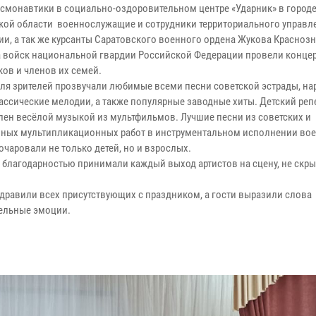
осмонавтики в социально-оздоровительном центре «Ударник» в город
кой области военнослужащие и сотрудники территориального управл
ии, а так же курсанты Саратовского военного ордена Жукова Красноз
а войск национальной гвардии Российской Федерации провели концер
ков и членов их семей.
для зрителей прозвучали любимые всеми песни советской эстрады, н
лассические мелодии, а также популярные заводные хиты. Детский реп
лен весёлой музыкой из мультфильмов. Лучшие песни из советских и
ных мультипликационных работ в инструментальном исполнении во
очаровали не только детей, но и взрослых.
с благодарностью принимали каждый выход артистов на сцену, не скр
дравили всех присутствующих с праздником, а гости выразили слова
тельные эмоции.