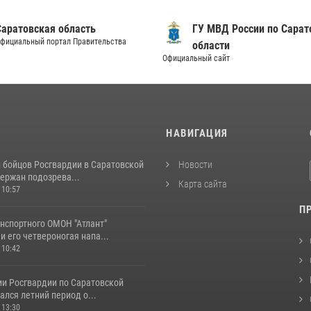
Саратовская область
ГУ МВД России по Сарат
фициальный портал Правительства
области
Официальный сайт
И
НАВИГАЦИЯ
и бойцов Росгвардии в Саратовской
Новости
ержан подозрева...
Карта сайта
 10:57
П
нспортного ОМОН "Атлант"
и его четвероногая напа...
 10:42
ии Росгвардии по Саратовской
ался летний период о...
 13:30