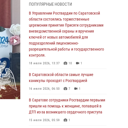
ПОПУЛЯРНЫЕ НОВОСТИ
В Саратовской области сотрудники
Росгвардии помогли вернуться домой
В Управлении Росгвардии по Саратовской
потерявшейся пенсионерке
области состоялись торжественные
церемонии принятия Присяги сотрудниками
21 июля 2026, 10:38
вневедомственной охраны и вручения
В Управлении Росгвардии по Саратовской
ключей от новых автомобилей для
области состоялись торжественные
подразделений лицензионно-
церемонии принятия Присяги сотрудниками
разрешительной работы и государственного
вневедомственной охраны и вручения
контроля.
ключей от новых автомобилей для
18 июля 2026, 13:37
10
1
подразделений лицензионно-
разрешительной работы и государственного
В Саратовской области самые лучшие
контроля.
каникулы проходят с Росгвардией
18 июля 2026, 13:37
10
1
16 июля 2026, 06:50
7
1
В Саратовской области самые лучшие
В Саратове сотрудники Росгвардии первыми
каникулы проходят с Росгвардией
пришли на помощь к женщине, попавшей в
ДТП из-за возникшего сердечного приступа
16 июля 2026, 06:50
7
1
15 июля 2026, 05:59
1
В Саратове сотрудники Росгвардии первыми