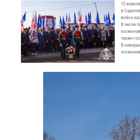
12 апрел
в Сарато
войск на
В числе 
космонав
также гос
В заверш
космонав