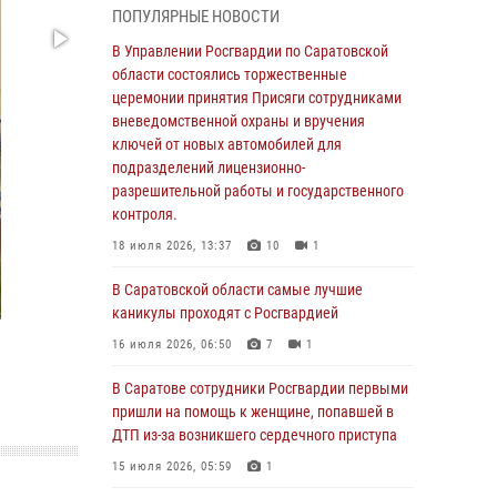
ПОПУЛЯРНЫЕ НОВОСТИ
В Саратовской области сотрудники
Росгвардии помогли вернуться домой
В Управлении Росгвардии по Саратовской
потерявшейся пенсионерке
области состоялись торжественные
церемонии принятия Присяги сотрудниками
21 июля 2026, 10:38
вневедомственной охраны и вручения
В Управлении Росгвардии по Саратовской
ключей от новых автомобилей для
области состоялись торжественные
подразделений лицензионно-
церемонии принятия Присяги сотрудниками
разрешительной работы и государственного
вневедомственной охраны и вручения
контроля.
ключей от новых автомобилей для
18 июля 2026, 13:37
10
1
подразделений лицензионно-
разрешительной работы и государственного
В Саратовской области самые лучшие
контроля.
каникулы проходят с Росгвардией
18 июля 2026, 13:37
10
1
16 июля 2026, 06:50
7
1
В Саратовской области самые лучшие
В Саратове сотрудники Росгвардии первыми
каникулы проходят с Росгвардией
пришли на помощь к женщине, попавшей в
ДТП из-за возникшего сердечного приступа
16 июля 2026, 06:50
7
1
15 июля 2026, 05:59
1
В Саратове сотрудники Росгвардии первыми