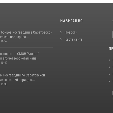
И
НАВИГАЦИЯ
и бойцов Росгвардии в Саратовской
Новости
ержан подозрева...
Карта сайта
 10:57
П
нспортного ОМОН "Атлант"
и его четвероногая напа...
 10:42
ии Росгвардии по Саратовской
ался летний период о...
 13:30