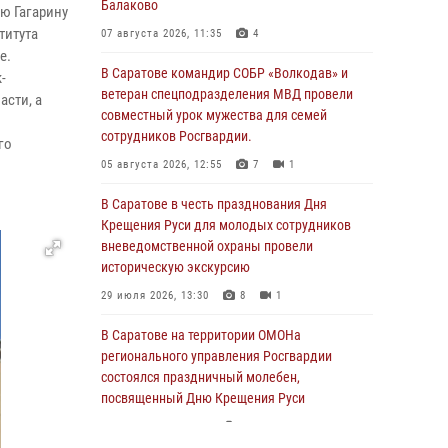
Балаково
ю Гагарину
титута
07 августа 2026, 11:35
4
е.
В Саратове командир СОБР «Волкодав» и
-
ветеран спецподразделения МВД провели
асти, а
совместный урок мужества для семей
сотрудников Росгвардии.
го
05 августа 2026, 12:55
7
1
В Саратове в честь празднования Дня
Крещения Руси для молодых сотрудников
вневедомственной охраны провели
историческую экскурсию
29 июля 2026, 13:30
8
1
В Саратове на территории ОМОНа
регионального управления Росгвардии
состоялся праздничный молебен,
посвященный Дню Крещения Руси
28 июля 2026, 13:25
7