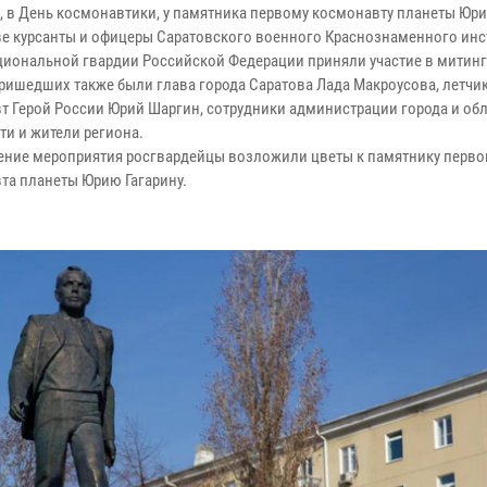
я, в День космонавтики, у памятника первому космонавту планеты Юри
ве курсанты и офицеры Саратовского военного Краснознаменного инс
циональной гвардии Российской Федерации приняли участие в митинг
пришедших также были глава города Саратова Лада Макроусова, летчик
т Герой России Юрий Шаргин, сотрудники администрации города и обл
ти и жители региона.
ение мероприятия росгвардейцы возложили цветы к памятнику перво
та планеты Юрию Гагарину.