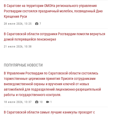
В Саратове на территории ОМОНа регионального управления
Росгвардии состоялся праздничный молебен, посвященный Дню
Крещения Руси
28 июля 2026, 13:25
7
В Саратовской области сотрудники Росгвардии помогли вернуться
домой потерявшейся пенсионерке
21 июля 2026, 10:38
В Управлении Росгвардии по Саратовской области состоялись
торжественные церемонии принятия Присяги сотрудниками
ПОПУЛЯРНЫЕ НОВОСТИ
вневедомственной охраны и вручения ключей от новых
автомобилей для подразделений лицензионно-разрешительной
В Управлении Росгвардии по Саратовской области состоялись
работы и государственного контроля.
торжественные церемонии принятия Присяги сотрудниками
вневедомственной охраны и вручения ключей от новых
18 июля 2026, 13:37
10
1
автомобилей для подразделений лицензионно-разрешительной
работы и государственного контроля.
В Саратовской области самые лучшие каникулы проходят с
Росгвардией
18 июля 2026, 13:37
10
1
16 июля 2026, 06:50
7
1
В Саратовской области самые лучшие каникулы проходят с