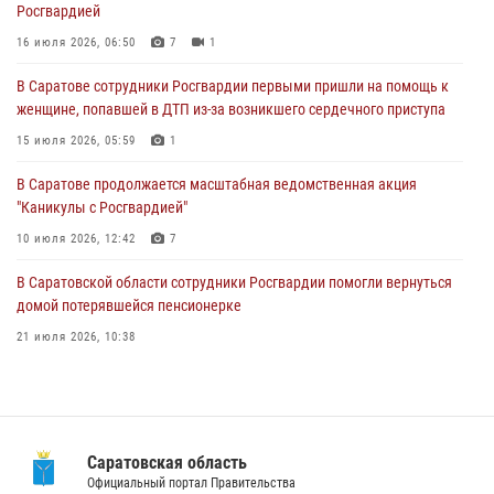
Росгвардией
В Саратове сотрудники Росгвардии первыми пришли на помощь к
женщине, попавшей в ДТП из-за возникшего сердечного приступа
16 июля 2026, 06:50
7
1
15 июля 2026, 05:59
1
В Саратове сотрудники Росгвардии первыми пришли на помощь к
женщине, попавшей в ДТП из-за возникшего сердечного приступа
В Саратове продолжается масштабная ведомственная акция
"Каникулы с Росгвардией"
15 июля 2026, 05:59
1
10 июля 2026, 12:42
7
В Саратове продолжается масштабная ведомственная акция
"Каникулы с Росгвардией"
В Саратовской области при содействии спецназа Росгвардии
задержан подозреваемый в незаконном обороте наркотиков
10 июля 2026, 12:42
7
10 июля 2026, 12:19
В Саратовской области сотрудники Росгвардии помогли вернуться
домой потерявшейся пенсионерке
21 июля 2026, 10:38
В Саратове в честь празднования Дня Крещения Руси для молодых
сотрудников вневедомственной охраны провели историческую
экскурсию
29 июля 2026, 13:30
8
1
Саратовская область
Официальный портал Правительства