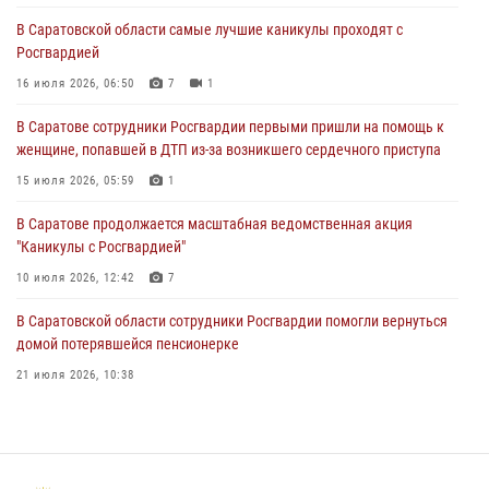
16 июля 2026, 06:50
7
1
В Саратовской области самые лучшие каникулы проходят с
Росгвардией
В Саратове сотрудники Росгвардии первыми пришли на помощь к
женщине, попавшей в ДТП из-за возникшего сердечного приступа
16 июля 2026, 06:50
7
1
15 июля 2026, 05:59
1
В Саратове сотрудники Росгвардии первыми пришли на помощь к
женщине, попавшей в ДТП из-за возникшего сердечного приступа
В Саратове продолжается масштабная ведомственная акция
"Каникулы с Росгвардией"
15 июля 2026, 05:59
1
10 июля 2026, 12:42
7
В Саратове продолжается масштабная ведомственная акция
"Каникулы с Росгвардией"
В Саратовской области при содействии спецназа Росгвардии
задержан подозреваемый в незаконном обороте наркотиков
10 июля 2026, 12:42
7
10 июля 2026, 12:19
В Саратовской области сотрудники Росгвардии помогли вернуться
домой потерявшейся пенсионерке
21 июля 2026, 10:38
В Саратове в честь празднования Дня Крещения Руси для молодых
сотрудников вневедомственной охраны провели историческую
экскурсию