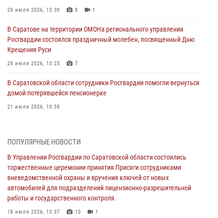
29 июля 2026, 13:30
8
1
В Саратове на территории ОМОНа регионального управления
Росгвардии состоялся праздничный молебен, посвященный Дню
Крещения Руси
28 июля 2026, 13:25
7
В Саратовской области сотрудники Росгвардии помогли вернуться
домой потерявшейся пенсионерке
21 июля 2026, 10:38
В Управлении Росгвардии по Саратовской области состоялись
торжественные церемонии принятия Присяги сотрудниками
ПОПУЛЯРНЫЕ НОВОСТИ
вневедомственной охраны и вручения ключей от новых
автомобилей для подразделений лицензионно-разрешительной
В Управлении Росгвардии по Саратовской области состоялись
работы и государственного контроля.
торжественные церемонии принятия Присяги сотрудниками
вневедомственной охраны и вручения ключей от новых
18 июля 2026, 13:37
10
1
автомобилей для подразделений лицензионно-разрешительной
работы и государственного контроля.
В Саратовской области самые лучшие каникулы проходят с
Росгвардией
18 июля 2026, 13:37
10
1