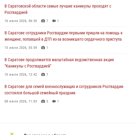
16 июля 2026, 06:50
7
1
В Саратовской области самые лучшие каникулы проходят с
Росгвардией
В Саратове сотрудники Росгвардии первыми пришли на помощь к
женщине, попавшей в ДТП из-за возникшего сердечного приступа
16 июля 2026, 06:50
7
1
15 июля 2026, 05:59
1
В Саратове сотрудники Росгвардии первыми пришли на помощь к
женщине, попавшей в ДТП из-за возникшего сердечного приступа
В Саратове продолжается масштабная ведомственная акция
"Каникулы с Росгвардией"
15 июля 2026, 05:59
1
10 июля 2026, 12:42
7
В Саратове продолжается масштабная ведомственная акция
"Каникулы с Росгвардией"
В Саратовской области при содействии спецназа Росгвардии
задержан подозреваемый в незаконном обороте наркотиков
10 июля 2026, 12:42
7
10 июля 2026, 12:19
В Саратове для семей военнослужащих и сотрудников Росгвардии
состоялся большой семейный праздник
08 июля 2026, 11:03
5
1
В Саратовской области сотрудники Росгвардии помогли вернуться
домой потерявшейся пенсионерке
21 июля 2026, 10:38