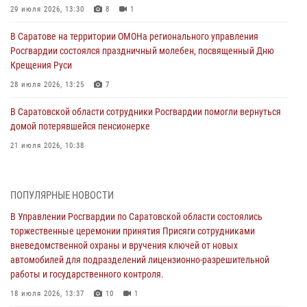
29 июля 2026, 13:30
8
1
В Саратове на территории ОМОНа регионального управления
Росгвардии состоялся праздничный молебен, посвященный Дню
Крещения Руси
28 июля 2026, 13:25
7
В Саратовской области сотрудники Росгвардии помогли вернуться
домой потерявшейся пенсионерке
21 июля 2026, 10:38
В Управлении Росгвардии по Саратовской области состоялись
торжественные церемонии принятия Присяги сотрудниками
ПОПУЛЯРНЫЕ НОВОСТИ
вневедомственной охраны и вручения ключей от новых
автомобилей для подразделений лицензионно-разрешительной
В Управлении Росгвардии по Саратовской области состоялись
работы и государственного контроля.
торжественные церемонии принятия Присяги сотрудниками
вневедомственной охраны и вручения ключей от новых
18 июля 2026, 13:37
10
1
автомобилей для подразделений лицензионно-разрешительной
работы и государственного контроля.
В Саратовской области самые лучшие каникулы проходят с
Росгвардией
18 июля 2026, 13:37
10
1