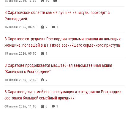
18 июля 2026, 13:37
10
1
15 июля 2026, 05:59
1
В Саратовской области самые лучшие каникулы проходят с
Росгвардией
В Саратове продолжается масштабная ведомственная акция
"Каникулы с Росгвардией"
16 июля 2026, 06:50
7
1
10 июля 2026, 12:42
7
В Саратове сотрудники Росгвардии первыми пришли на помощь к
женщине, попавшей в ДТП из-за возникшего сердечного приступа
В Саратовской области при содействии спецназа Росгвардии
задержан подозреваемый в незаконном обороте наркотиков
15 июля 2026, 05:59
1
10 июля 2026, 12:19
В Саратове продолжается масштабная ведомственная акция
"Каникулы с Росгвардией"
В Саратове для семей военнослужащих и сотрудников Росгвардии
состоялся большой семейный праздник
10 июля 2026, 12:42
7
08 июля 2026, 11:03
5
1
В Саратове для семей военнослужащих и сотрудников Росгвардии
состоялся большой семейный праздник
08 июля 2026, 11:03
5
1
В Саратовской области при содействии спецназа Росгвардии
задержан подозреваемый в незаконном обороте наркотиков
10 июля 2026, 12:19