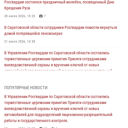
Росгвардии состоялся праздничный молебен, посвященный Дню
Крещения Руси
28 июля 2026, 13:25
7
В Саратовской области сотрудники Росгвардии помогли вернуться
домой потерявшейся пенсионерке
21 июля 2026, 10:38
В Управлении Росгвардии по Саратовской области состоялись
торжественные церемонии принятия Присяги сотрудниками
вневедомственной охраны и вручения ключей от новых
автомобилей для подразделений лицензионно-разрешительной
работы и государственного контроля.
18 июля 2026, 13:37
10
1
ПОПУЛЯРНЫЕ НОВОСТИ
В Саратовской области самые лучшие каникулы проходят с
В Управлении Росгвардии по Саратовской области состоялись
Росгвардией
торжественные церемонии принятия Присяги сотрудниками
вневедомственной охраны и вручения ключей от новых
16 июля 2026, 06:50
7
1
автомобилей для подразделений лицензионно-разрешительной
работы и государственного контроля.
В Саратове сотрудники Росгвардии первыми пришли на помощь к
женщине, попавшей в ДТП из-за возникшего сердечного приступа