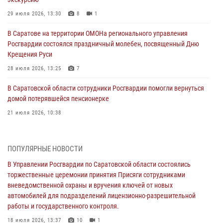
29 июля 2026, 13:30
8
1
В Саратове на территории ОМОНа регионального управления
Росгвардии состоялся праздничный молебен, посвященный Дню
Крещения Руси
28 июля 2026, 13:25
7
В Саратовской области сотрудники Росгвардии помогли вернуться
домой потерявшейся пенсионерке
21 июля 2026, 10:38
В Управлении Росгвардии по Саратовской области состоялись
торжественные церемонии принятия Присяги сотрудниками
ПОПУЛЯРНЫЕ НОВОСТИ
вневедомственной охраны и вручения ключей от новых
автомобилей для подразделений лицензионно-разрешительной
В Управлении Росгвардии по Саратовской области состоялись
работы и государственного контроля.
торжественные церемонии принятия Присяги сотрудниками
вневедомственной охраны и вручения ключей от новых
18 июля 2026, 13:37
10
1
автомобилей для подразделений лицензионно-разрешительной
работы и государственного контроля.
В Саратовской области самые лучшие каникулы проходят с
Росгвардией
18 июля 2026, 13:37
10
1