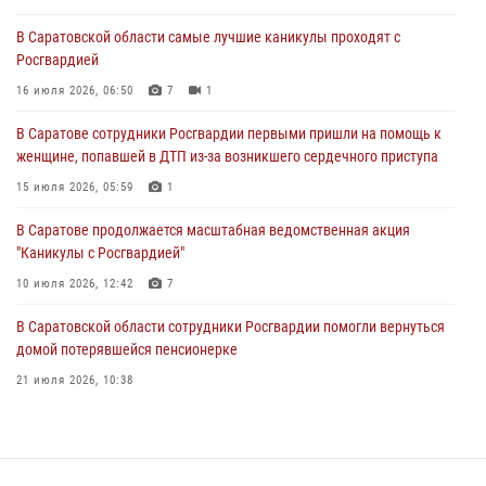
16 июля 2026, 06:50
7
1
В Саратовской области самые лучшие каникулы проходят с
Росгвардией
В Саратове сотрудники Росгвардии первыми пришли на помощь к
женщине, попавшей в ДТП из-за возникшего сердечного приступа
16 июля 2026, 06:50
7
1
15 июля 2026, 05:59
1
В Саратове сотрудники Росгвардии первыми пришли на помощь к
женщине, попавшей в ДТП из-за возникшего сердечного приступа
В Саратове продолжается масштабная ведомственная акция
"Каникулы с Росгвардией"
15 июля 2026, 05:59
1
10 июля 2026, 12:42
7
В Саратове продолжается масштабная ведомственная акция
"Каникулы с Росгвардией"
В Саратовской области при содействии спецназа Росгвардии
задержан подозреваемый в незаконном обороте наркотиков
10 июля 2026, 12:42
7
10 июля 2026, 12:19
В Саратовской области сотрудники Росгвардии помогли вернуться
домой потерявшейся пенсионерке
21 июля 2026, 10:38
В Саратове в честь празднования Дня Крещения Руси для молодых
сотрудников вневедомственной охраны провели историческую
экскурсию