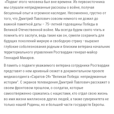
«Подвиг этого человека был вне времени. Из первоисточника
мы слушали непридуманные рассказы о войне, получая
бесценный опыт и огромное наследие. Несомненно, грустно от
того, что Дмитрий Павлович совсем немного не дожил до
важной памятной даты – 75–летней годовщины Победы в
Великой Отечественной войне. Мы всегда будем свято чтить и
помнить его заслуги, ведь такие как он, сумели сохранить для
будущих поколений мирную и свободную страну –выразил
глубокие соболезнования родным и близким ветерана начальник
территориального управления Росгвардии генерал-майор
Геннадий Макаров.
В память о подвиге уважаемого ветерана сотрудники Росгвардии
представят о нем архивный сюжет в документальном проекте
медиахолдинга «Саратов-24» "Великая Победа: непридуманные
истории". С экранов телевидения Дмитрий Павлович расскажет о
своем фронтовом прошлом, о солдатах, которые
самоотверженно сражались с нацистами, кто отдал свою жизнь
во имя жизни миллионов других людей, а также суверенитета не
только нашей Родины, но и большей части государств Европы.