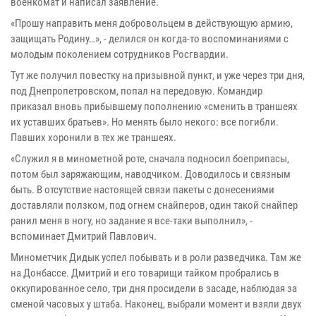
военкомат и написал заявление.
«Прошу направить меня добровольцем в действующую армию,
защищать Родину…», - делился он когда-то воспоминаниями с
молодым поколением сотрудников Росгвардии.
Тут же получил повестку на призывной пункт, и уже через три дня,
под Днепропетровском, попал на передовую. Командир
приказал вновь прибывшему пополнению «сменить в траншеях
их уставших братьев». Но менять было некого: все погибли.
Павших хоронили в тех же траншеях.
«Служил я в минометной роте, сначала подносил боеприпасы,
потом был заряжающим, наводчиком. Доводилось и связным
быть. В отсутствие настоящей связи пакеты с донесениями
доставляли ползком, под огнем снайперов, один такой снайпер
ранил меня в ногу, но задание я все-таки выполнил», -
вспоминает Дмитрий Павлович.
Минометчик Дидык успел побывать и в роли разведчика. Там же
на Донбассе. Дмитрий и его товарищи тайком пробрались в
оккупированное село, три дня просидели в засаде, наблюдая за
сменой часовых у штаба. Наконец, выбрали момент и взяли двух