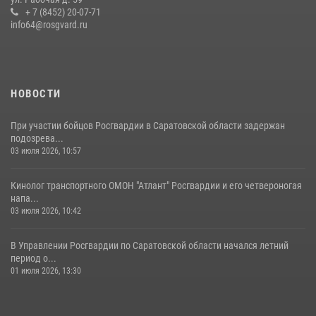
семей сотрудников Росгвардии.
+ 7 (8452) 20-07-71
info64@rosgvard.ru
05 августа 2026, 12:55
7
1
Начальник Управления Росгвардии по Саратовской области
посетил Губернаторский кадетский колледж в городе Балаково
07 августа 2026, 11:35
4
НОВОСТИ
При участии бойцов Росгвардии в Саратовской области задержан
подозрева...
03 июля 2026, 10:57
Кинолог транспортного ОМОН "Атлант" Росгвардии и его четвероногая
напа...
03 июля 2026, 10:42
В Управлении Росгвардии по Саратовской области начался летний
период о...
01 июля 2026, 13:30