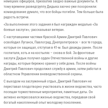
немецких офицеров, прихватив заодно важные документы. К
тому времени разведгруппу Дидыка заочно уже похоронили:
командование думало, что все бойцы погибли. Тем больше была
радость встречи.
«За выполнение этого задания я был награжден медалью «За
боевые заслуги»,- рассказывал ветеран.
С наступавшими частями Красной Армии Дмитрий Павлович
освободил Луганск, Павлоград, Днепропетровск – все те города,
которые он защищал, отступая в 41-м. Был дважды ранен. После
госпиталя, хоть и на костылях – снова в бой. За фронтовые
заслуги Дидык получил орден Отечественной войны и другие
награды, которые бережно хранил у себя дома. После войны
Дмитрий Павлович продолжил службу в армии, затем работал в
областном Управлении вневедомственной охраны.
С выходом на заслуженный отдых, Дмитрий Павлович не
переставал плодотворно участвовать в жизни ведомства, часто
посещая торжественные мероприятия, памятные даты. Он
активно интересовался жизнью ведомства, передавая свой
богатый накопленный опыт молодому поколению.