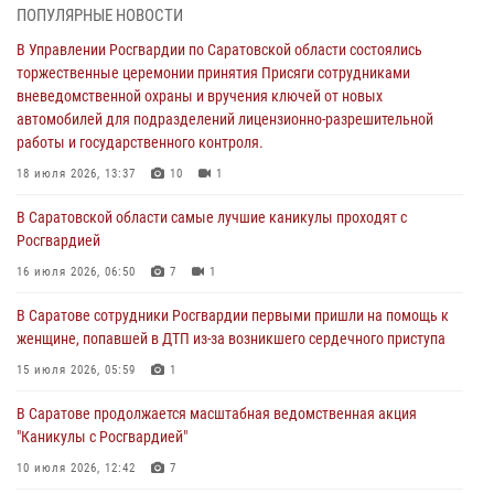
торжественные церемонии принятия Присяги сотрудниками
ПОПУЛЯРНЫЕ НОВОСТИ
вневедомственной охраны и вручения ключей от новых
автомобилей для подразделений лицензионно-разрешительной
В Управлении Росгвардии по Саратовской области состоялись
работы и государственного контроля.
торжественные церемонии принятия Присяги сотрудниками
вневедомственной охраны и вручения ключей от новых
18 июля 2026, 13:37
10
1
автомобилей для подразделений лицензионно-разрешительной
работы и государственного контроля.
В Саратовской области самые лучшие каникулы проходят с
Росгвардией
18 июля 2026, 13:37
10
1
16 июля 2026, 06:50
7
1
В Саратовской области самые лучшие каникулы проходят с
Росгвардией
В Саратове сотрудники Росгвардии первыми пришли на помощь к
женщине, попавшей в ДТП из-за возникшего сердечного приступа
16 июля 2026, 06:50
7
1
15 июля 2026, 05:59
1
В Саратове сотрудники Росгвардии первыми пришли на помощь к
женщине, попавшей в ДТП из-за возникшего сердечного приступа
В Саратове продолжается масштабная ведомственная акция
"Каникулы с Росгвардией"
15 июля 2026, 05:59
1
10 июля 2026, 12:42
7
В Саратове продолжается масштабная ведомственная акция
"Каникулы с Росгвардией"
В Саратовской области при содействии спецназа Росгвардии
задержан подозреваемый в незаконном обороте наркотиков
10 июля 2026, 12:42
7