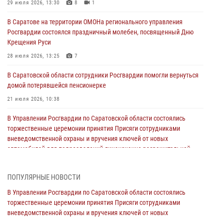
29 июля 2026, 13:30
8
1
В Саратове на территории ОМОНа регионального управления
Росгвардии состоялся праздничный молебен, посвященный Дню
Крещения Руси
28 июля 2026, 13:25
7
В Саратовской области сотрудники Росгвардии помогли вернуться
домой потерявшейся пенсионерке
21 июля 2026, 10:38
В Управлении Росгвардии по Саратовской области состоялись
торжественные церемонии принятия Присяги сотрудниками
вневедомственной охраны и вручения ключей от новых
автомобилей для подразделений лицензионно-разрешительной
работы и государственного контроля.
18 июля 2026, 13:37
10
1
ПОПУЛЯРНЫЕ НОВОСТИ
В Саратовской области самые лучшие каникулы проходят с
В Управлении Росгвардии по Саратовской области состоялись
Росгвардией
торжественные церемонии принятия Присяги сотрудниками
вневедомственной охраны и вручения ключей от новых
16 июля 2026, 06:50
7
1