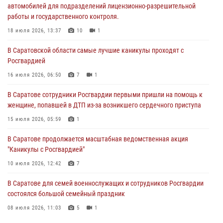
автомобилей для подразделений лицензионно-разрешительной
работы и государственного контроля.
В Саратове сотрудники Росгвардии первыми пришли на помощь к
женщине, попавшей в ДТП из-за возникшего сердечного приступа
18 июля 2026, 13:37
10
1
15 июля 2026, 05:59
1
В Саратовской области самые лучшие каникулы проходят с
Росгвардией
В Саратове продолжается масштабная ведомственная акция
"Каникулы с Росгвардией"
16 июля 2026, 06:50
7
1
10 июля 2026, 12:42
7
В Саратове сотрудники Росгвардии первыми пришли на помощь к
женщине, попавшей в ДТП из-за возникшего сердечного приступа
В Саратовской области при содействии спецназа Росгвардии
задержан подозреваемый в незаконном обороте наркотиков
15 июля 2026, 05:59
1
10 июля 2026, 12:19
В Саратове продолжается масштабная ведомственная акция
"Каникулы с Росгвардией"
В Саратове для семей военнослужащих и сотрудников Росгвардии
состоялся большой семейный праздник
10 июля 2026, 12:42
7
08 июля 2026, 11:03
5
1
В Саратове для семей военнослужащих и сотрудников Росгвардии
состоялся большой семейный праздник
08 июля 2026, 11:03
5
1