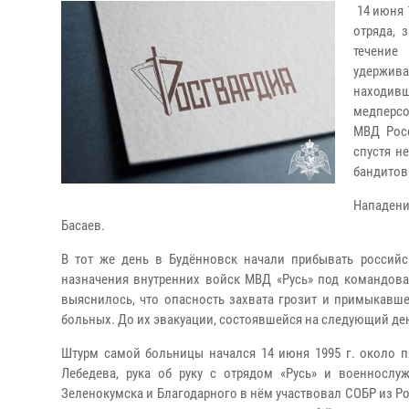
14 июня 
отряда, 
течение
удержива
находив
медперсо
МВД Росс
спустя н
бандитов
Нападени
Басаев.
В тот же день в Будённовск начали прибывать российс
назначения внутренних войск МВД «Русь» под командова
выяснилось, что опасность захвата грозит и примыкавш
больных. До их эвакуации, состоявшейся на следующий де
Штурм самой больницы начался 14 июня 1995 г. около п
Лебедева, рука об руку с отрядом «Русь» и военносл
Зеленокумска и Благодарного в нём участвовал СОБР из Ро