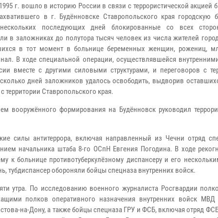
1995 г. вошло в историю России в связи с террористической акцией 
захватившего в г. Будённовске Ставропольского края городскую б
 нескольких последующих дней блокированные со всех сторо
ли в заложниках до полутора тысяч человек из числа жителей горо
шихся в тот момент в больнице беременных женщин, рожениц, м
нал. В ходе специальной операции, осуществлявшейся внутренним
ии вместе с другими силовыми структурами, и переговоров с те
есколько дней заложников удалось освободить, выдворив оставших
 с территории Ставропольского края.
ем вооружённого формирования на Будённовск руководил террор
кие силы антитеррора, включая направленный из Чечни отряд сп
нием начальника штаба 8-го ОСпН Евгения Погодина. В ходе реког
ему к больнице противотуберкулёзному диспансеру и его нескольки
нь, тубдиспансер обороняли бойцы спецназа внутренних войск.
яти утра. По исследованию военного журналиста Росгвардии полко
ужащими полков оперативного назначения внутренних войск МВД
стова-на-Дону, а также бойцы спецназа ГРУ и ФСБ, включая отряд ФСБ