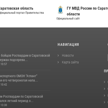
Саратовская область
ГУ МВД России по Сарат
фициальный портал Правительства
области
Официальный сайт
И
НАВИГАЦИЯ
и бойцов Росгвардии в Саратовской
Новости
ержан подозрева...
Карта сайта
 10:57
П
нспортного ОМОН "Атлант"
и его четвероногая напа...
 10:42
ии Росгвардии по Саратовской
ался летний период о...
 13:30