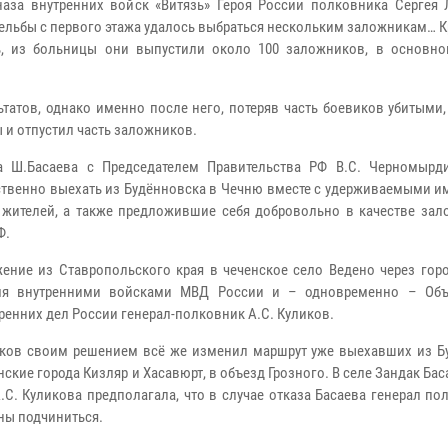
аза внутренних войск «Витязь» Героя России полковника Сергея 
трельбы с первого этажа удалось выбраться нескольким заложникам… К
ь, из больницы они выпустили около 100 заложников, в основн
льтатов, однако именно после него, потеряв часть боевиков убитыми,
ы и отпустил часть заложников.
ра Ш.Басаева с Председателем Правительства РФ В.С. Черномыр
тственно выехать из Будённовска в Чечню вместе с удерживаемыми 
 жителей, а также предложившие себя добровольно в качестве зал
Ф.
ение из Ставропольского края в чеченское село Ведено через горо
мя внутренними войсками МВД России и – одновременно – Объ
ренних дел России генерал-полковник А.С. Куликов.
иков своим решением всё же изменил маршрут уже выехавших из Б
нские города Кизляр и Хасавюрт, в объезд Грозного. В селе Зандак Ба
С. Куликова предполагала, что в случае отказа Басаева генерал по
ны подчиниться.