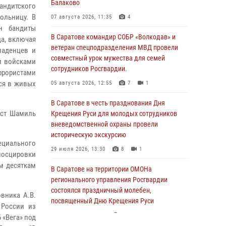
Балаково
бандитского
ольницу. В
07 августа 2026, 11:35
4
н бандиты
В Саратове командир СОБР «Волкодав» и
да, включая
ветеран спецподразделения МВД провели
ладенцев и
совместный урок мужества для семей
и войсками
сотрудников Росгвардии.
ррористами
ся в живых
05 августа 2026, 12:55
7
1
В Саратове в честь празднования Дня
ист Шамиль
Крещения Руси для молодых сотрудников
вневедомственной охраны провели
историческую экскурсию
ециального
29 июля 2026, 13:30
8
1
носцировки
м десяткам
В Саратове на территории ОМОНа
регионального управления Росгвардии
состоялся праздничный молебен,
вника А.В.
посвященный Дню Крещения Руси
 России из
28 июля 2026, 13:25
7
 «Вега» под