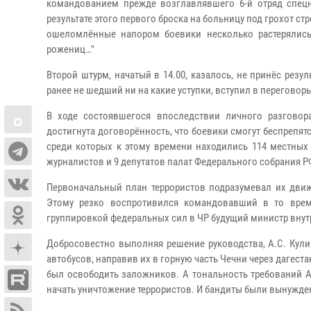
командованием прежде возглавлявшего 6-й отряд спецн
результате этого первого броска на больницу под грохот с
ошеломлённые напором боевики несколько растерялис
рожениц…"
Второй штурм, начатый в 14.00, казалось, не принёс резу
ранее не шедший ни на какие уступки, вступил в переговор
В ходе состоявшегося впоследствии личного разгово
достигнута договорённость, что боевики смогут беспрепя
среди которых к этому времени находились 114 местных
журналистов и 9 депутатов палат Федерального собрания Р
Первоначальный план террористов подразумевал их движ
Этому резко воспротивился командовавший в то вре
группировкой федеральных сил в ЧР будущий министр внут
Добросовестно выполняя решение руководства, А.С. Кул
автобусов, направив их в горную часть Чечни через дагеста
был освободить заложников. А тональность требований А.
начать уничтожение террористов. И бандиты были вынужде