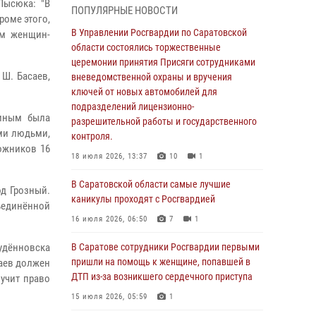
Лысюка: "В
ПОПУЛЯРНЫЕ НОВОСТИ
В Саратовской области сотрудники
роме этого,
Росгвардии помогли вернуться домой
В Управлении Росгвардии по Саратовской
ом женщин-
потерявшейся пенсионерке
области состоялись торжественные
церемонии принятия Присяги сотрудниками
21 июля 2026, 10:38
 Ш. Басаев,
вневедомственной охраны и вручения
В Управлении Росгвардии по Саратовской
ключей от новых автомобилей для
области состоялись торжественные
подразделений лицензионно-
диным была
церемонии принятия Присяги сотрудниками
разрешительной работы и государственного
ими людьми,
вневедомственной охраны и вручения
контроля.
ожников 16
ключей от новых автомобилей для
18 июля 2026, 13:37
10
1
подразделений лицензионно-
разрешительной работы и государственного
В Саратовской области самые лучшие
д Грозный.
контроля.
каникулы проходят с Росгвардией
единённой
18 июля 2026, 13:37
10
1
16 июля 2026, 06:50
7
1
В Саратовской области самые лучшие
удённовска
В Саратове сотрудники Росгвардии первыми
каникулы проходят с Росгвардией
пришли на помощь к женщине, попавшей в
саев должен
ДТП из-за возникшего сердечного приступа
лучит право
16 июля 2026, 06:50
7
1
15 июля 2026, 05:59
1
В Саратове сотрудники Росгвардии первыми