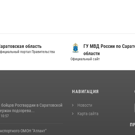
Саратовская область
ГУ МВД России по Сарат
фициальный портал Правительства
области
Официальный сайт
И
НАВИГАЦИЯ
и бойцов Росгвардии в Саратовской
Новости
ержан подозрева...
Карта сайта
 10:57
П
нспортного ОМОН "Атлант"