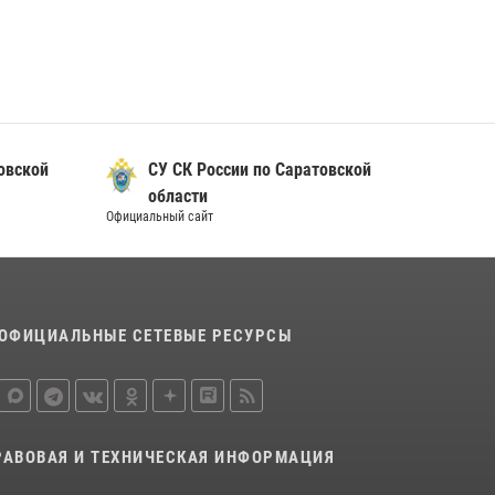
В Саратове в честь празднования Дня
Крещения Руси для молодых сотрудников
вневедомственной охраны провели
историческую экскурсию
29 июля 2026, 13:30
8
1
овской
СУ СК России по Саратовской
В Саратове на территории ОМОНа
области
регионального управления Росгвардии
Официальный сайт
состоялся праздничный молебен,
посвященный Дню Крещения Руси
28 июля 2026, 13:25
7
В Саратове командир СОБР «Волкодав» и
ОФИЦИАЛЬНЫЕ СЕТЕВЫЕ РЕСУРСЫ
ветеран спецподразделения МВД провели
совместный урок мужества для семей
сотрудников Росгвардии.
05 августа 2026, 12:55
7
1
РАВОВАЯ И ТЕХНИЧЕСКАЯ ИНФОРМАЦИЯ