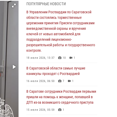
ПОПУЛЯРНЫЕ НОВОСТИ
области состоялись торжественные
церемонии принятия Присяги сотрудниками
В Управлении Росгвардии по Саратовской
вневедомственной охраны и вручения
области состоялись торжественные
ключей от новых автомобилей для
церемонии принятия Присяги сотрудниками
подразделений лицензионно-
вневедомственной охраны и вручения
разрешительной работы и государственного
ключей от новых автомобилей для
контроля.
подразделений лицензионно-
разрешительной работы и государственного
18 июля 2026, 13:37
10
1
контроля.
В Саратовской области самые лучшие
18 июля 2026, 13:37
10
1
каникулы проходят с Росгвардией
В Саратовской области самые лучшие
16 июля 2026, 06:50
7
1
каникулы проходят с Росгвардией
В Саратове сотрудники Росгвардии первыми
16 июля 2026, 06:50
7
1
пришли на помощь к женщине, попавшей в
ДТП из-за возникшего сердечного приступа
В Саратове сотрудники Росгвардии первыми
пришли на помощь к женщине, попавшей в
15 июля 2026, 05:59
1
ДТП из-за возникшего сердечного приступа
В Саратове продолжается масштабная
15 июля 2026, 05:59
1
ведомственная акция "Каникулы с