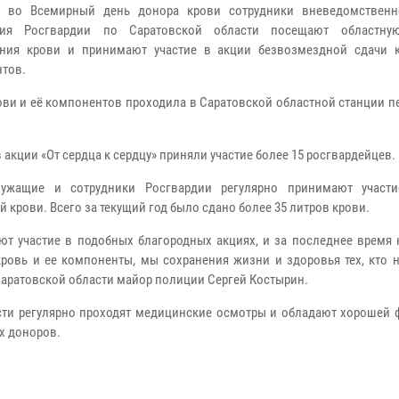
о во Всемирный день донора крови сотрудники вневедомствен
ния Росгвардии по Саратовской области посещают областну
ания крови и принимают участие в акции безвозмездной сдачи 
тов.
ови и её компонентов проходила в Саратовской областной станции 
 акции «От сердца к сердцу» приняли участие более 15 росгвардейцев.
лужащие и сотрудники Росгвардии регулярно принимают участ
 крови. Всего за текущий год было сдано более 35 литров крови.
т участие в подобных благородных акциях, и за последнее время 
ровь и ее компоненты, мы сохранения жизни и здоровья тех, кто н
Саратовской области майор полиции Сергей Костырин.
сти регулярно проходят медицинские осмотры и обладают хорошей 
х доноров.