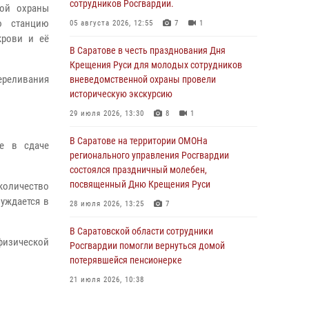
сотрудников Росгвардии.
ной охраны
ю станцию
05 августа 2026, 12:55
7
1
крови и её
В Саратове в честь празднования Дня
Крещения Руси для молодых сотрудников
переливания
вневедомственной охраны провели
историческую экскурсию
29 июля 2026, 13:30
8
1
В Саратове на территории ОМОНа
ие в сдаче
регионального управления Росгвардии
состоялся праздничный молебен,
посвященный Дню Крещения Руси
количество
уждается в
28 июля 2026, 13:25
7
В Саратовской области сотрудники
физической
Росгвардии помогли вернуться домой
потерявшейся пенсионерке
21 июля 2026, 10:38
В Управлении Росгвардии по Саратовской