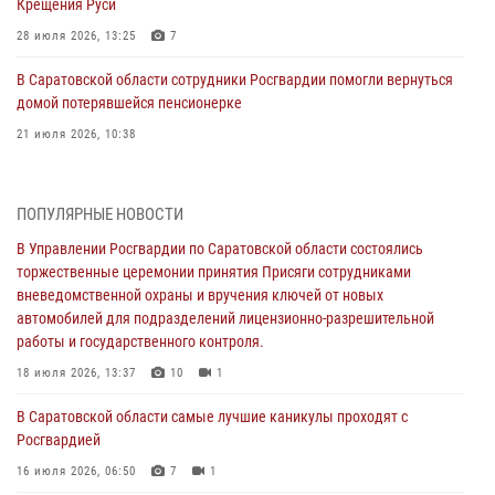
Крещения Руси
28 июля 2026, 13:25
7
В Саратовской области сотрудники Росгвардии помогли вернуться
домой потерявшейся пенсионерке
21 июля 2026, 10:38
В Управлении Росгвардии по Саратовской области состоялись
торжественные церемонии принятия Присяги сотрудниками
ПОПУЛЯРНЫЕ НОВОСТИ
вневедомственной охраны и вручения ключей от новых
автомобилей для подразделений лицензионно-разрешительной
В Управлении Росгвардии по Саратовской области состоялись
работы и государственного контроля.
торжественные церемонии принятия Присяги сотрудниками
вневедомственной охраны и вручения ключей от новых
18 июля 2026, 13:37
10
1
автомобилей для подразделений лицензионно-разрешительной
работы и государственного контроля.
В Саратовской области самые лучшие каникулы проходят с
Росгвардией
18 июля 2026, 13:37
10
1
16 июля 2026, 06:50
7
1
В Саратовской области самые лучшие каникулы проходят с
Росгвардией
В Саратове сотрудники Росгвардии первыми пришли на помощь к
женщине, попавшей в ДТП из-за возникшего сердечного приступа
16 июля 2026, 06:50
7
1