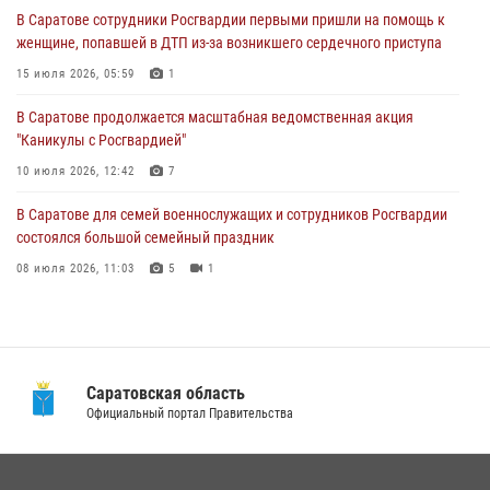
15 июля 2026, 05:59
1
В Саратове сотрудники Росгвардии первыми пришли на помощь к
женщине, попавшей в ДТП из-за возникшего сердечного приступа
В Саратове продолжается масштабная ведомственная акция
"Каникулы с Росгвардией"
15 июля 2026, 05:59
1
10 июля 2026, 12:42
7
В Саратове продолжается масштабная ведомственная акция
"Каникулы с Росгвардией"
В Саратовской области при содействии спецназа Росгвардии
задержан подозреваемый в незаконном обороте наркотиков
10 июля 2026, 12:42
7
10 июля 2026, 12:19
В Саратове для семей военнослужащих и сотрудников Росгвардии
состоялся большой семейный праздник
08 июля 2026, 11:03
5
1
В Саратовской области сотрудники Росгвардии помогли вернуться
домой потерявшейся пенсионерке
21 июля 2026, 10:38
Саратовская область
В Саратовской области при содействии спецназа Росгвардии
Официальный портал Правительства
задержан подозреваемый в незаконном обороте наркотиков
10 июля 2026, 12:19