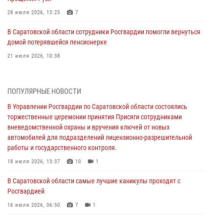
28 июля 2026, 13:25
7
В Саратовской области сотрудники Росгвардии помогли вернуться
домой потерявшейся пенсионерке
21 июля 2026, 10:38
В Управлении Росгвардии по Саратовской области состоялись
торжественные церемонии принятия Присяги сотрудниками
ПОПУЛЯРНЫЕ НОВОСТИ
вневедомственной охраны и вручения ключей от новых
автомобилей для подразделений лицензионно-разрешительной
В Управлении Росгвардии по Саратовской области состоялись
работы и государственного контроля.
торжественные церемонии принятия Присяги сотрудниками
вневедомственной охраны и вручения ключей от новых
18 июля 2026, 13:37
10
1
автомобилей для подразделений лицензионно-разрешительной
работы и государственного контроля.
В Саратовской области самые лучшие каникулы проходят с
Росгвардией
18 июля 2026, 13:37
10
1
16 июля 2026, 06:50
7
1
В Саратовской области самые лучшие каникулы проходят с
Росгвардией
В Саратове сотрудники Росгвардии первыми пришли на помощь к
женщине, попавшей в ДТП из-за возникшего сердечного приступа
16 июля 2026, 06:50
7
1
15 июля 2026, 05:59
1