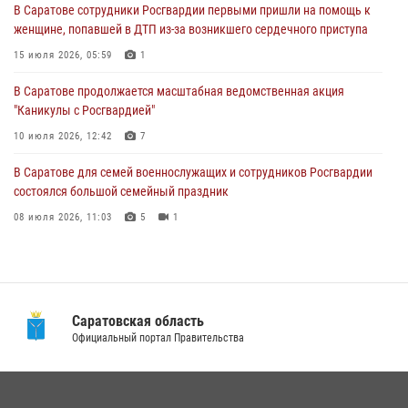
В Саратове сотрудники Росгвардии первыми пришли на помощь к
женщине, попавшей в ДТП из-за возникшего сердечного приступа
В Саратове продолжается масштабная ведомственная акция
"Каникулы с Росгвардией"
15 июля 2026, 05:59
1
10 июля 2026, 12:42
7
В Саратове продолжается масштабная ведомственная акция
"Каникулы с Росгвардией"
В Саратовской области при содействии спецназа Росгвардии
задержан подозреваемый в незаконном обороте наркотиков
10 июля 2026, 12:42
7
10 июля 2026, 12:19
В Саратове для семей военнослужащих и сотрудников Росгвардии
состоялся большой семейный праздник
08 июля 2026, 11:03
5
1
В Саратовской области при содействии спецназа Росгвардии
задержан подозреваемый в незаконном обороте наркотиков
10 июля 2026, 12:19
Саратовская область
В Саратовской области сотрудники Росгвардии помогли вернуться
Официальный портал Правительства
домой потерявшейся пенсионерке
21 июля 2026, 10:38