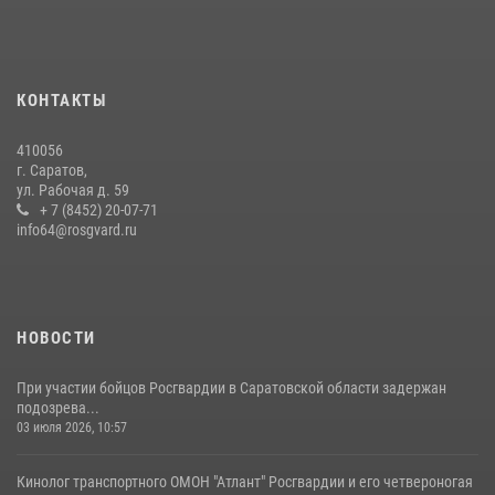
В Саратове в честь празднования Дня Крещения Руси для молодых
сотрудников вневедомственной охраны провели историческую
экскурсию
29 июля 2026, 13:30
8
1
КОНТАКТЫ
В Саратове на территории ОМОНа регионального управления
410056
Росгвардии состоялся праздничный молебен, посвященный Дню
г. Саратов,
Крещения Руси
ул. Рабочая д. 59
28 июля 2026, 13:25
+ 7 (8452) 20-07-71
7
info64@rosgvard.ru
В Саратове командир СОБР «Волкодав» и ветеран
спецподразделения МВД провели совместный урок мужества для
семей сотрудников Росгвардии.
05 августа 2026, 12:55
7
1
НОВОСТИ
При участии бойцов Росгвардии в Саратовской области задержан
подозрева...
03 июля 2026, 10:57
Кинолог транспортного ОМОН "Атлант" Росгвардии и его четвероногая