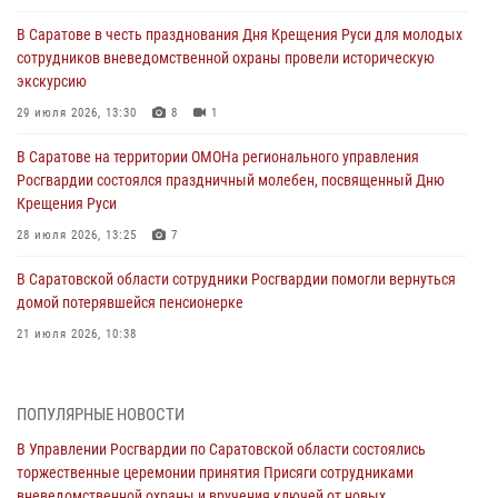
В Саратове в честь празднования Дня Крещения Руси для молодых
сотрудников вневедомственной охраны провели историческую
экскурсию
29 июля 2026, 13:30
8
1
В Саратове на территории ОМОНа регионального управления
Росгвардии состоялся праздничный молебен, посвященный Дню
Крещения Руси
28 июля 2026, 13:25
7
В Саратовской области сотрудники Росгвардии помогли вернуться
домой потерявшейся пенсионерке
21 июля 2026, 10:38
В Управлении Росгвардии по Саратовской области состоялись
торжественные церемонии принятия Присяги сотрудниками
ПОПУЛЯРНЫЕ НОВОСТИ
вневедомственной охраны и вручения ключей от новых
автомобилей для подразделений лицензионно-разрешительной
В Управлении Росгвардии по Саратовской области состоялись
работы и государственного контроля.
торжественные церемонии принятия Присяги сотрудниками
вневедомственной охраны и вручения ключей от новых