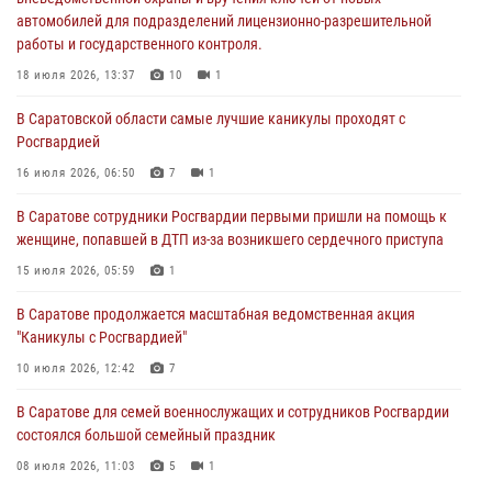
18 июля 2026, 13:37
10
1
автомобилей для подразделений лицензионно-разрешительной
работы и государственного контроля.
В Саратовской области самые лучшие каникулы проходят с
Росгвардией
18 июля 2026, 13:37
10
1
16 июля 2026, 06:50
7
1
В Саратовской области самые лучшие каникулы проходят с
Росгвардией
В Саратове сотрудники Росгвардии первыми пришли на помощь к
женщине, попавшей в ДТП из-за возникшего сердечного приступа
16 июля 2026, 06:50
7
1
15 июля 2026, 05:59
1
В Саратове сотрудники Росгвардии первыми пришли на помощь к
женщине, попавшей в ДТП из-за возникшего сердечного приступа
В Саратове продолжается масштабная ведомственная акция
"Каникулы с Росгвардией"
15 июля 2026, 05:59
1
10 июля 2026, 12:42
7
В Саратове продолжается масштабная ведомственная акция
"Каникулы с Росгвардией"
В Саратовской области при содействии спецназа Росгвардии
задержан подозреваемый в незаконном обороте наркотиков
10 июля 2026, 12:42
7
10 июля 2026, 12:19
В Саратове для семей военнослужащих и сотрудников Росгвардии
состоялся большой семейный праздник
08 июля 2026, 11:03
5
1