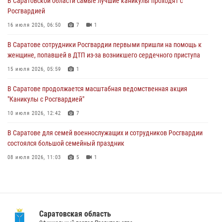
В Саратовской области самые лучшие каникулы проходят с
Росгвардией
В Саратове продолжается масштабная ведомственная акция
"Каникулы с Росгвардией"
16 июля 2026, 06:50
7
1
10 июля 2026, 12:42
7
В Саратове сотрудники Росгвардии первыми пришли на помощь к
женщине, попавшей в ДТП из-за возникшего сердечного приступа
В Саратовской области при содействии спецназа Росгвардии
задержан подозреваемый в незаконном обороте наркотиков
15 июля 2026, 05:59
1
10 июля 2026, 12:19
В Саратове продолжается масштабная ведомственная акция
"Каникулы с Росгвардией"
В Саратове для семей военнослужащих и сотрудников Росгвардии
состоялся большой семейный праздник
10 июля 2026, 12:42
7
08 июля 2026, 11:03
5
1
В Саратове для семей военнослужащих и сотрудников Росгвардии
состоялся большой семейный праздник
08 июля 2026, 11:03
5
1
В Саратовской области сотрудники Росгвардии помогли вернуться
домой потерявшейся пенсионерке
21 июля 2026, 10:38
Саратовская область
В Саратовской области при содействии спецназа Росгвардии