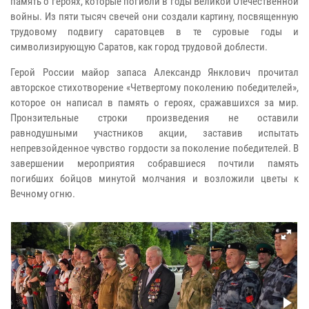
память о героях, которые погибли в годы Великой Отечественной
войны. Из пяти тысяч свечей они создали картину, посвященную
трудовому подвигу саратовцев в те суровые годы и
символизирующую Саратов, как город трудовой доблести.
Герой России майор запаса Александр Янклович прочитал
авторское стихотворение «Четвертому поколению победителей»,
которое он написал в память о героях, сражавшихся за мир.
Пронзительные строки произведения не оставили
равнодушными участников акции, заставив испытать
непревзойденное чувство гордости за поколение победителей. В
завершении мероприятия собравшиеся почтили память
погибших бойцов минутой молчания и возложили цветы к
Вечному огню.