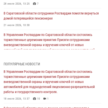
28 июля 2026, 13:25
7
В Саратовской области сотрудники Росгвардии помогли вернуться
домой потерявшейся пенсионерке
21 июля 2026, 10:38
В Управлении Росгвардии по Саратовской области состоялись
торжественные церемонии принятия Присяги сотрудниками
вневедомственной охраны и вручения ключей от новых
автомобилей для подразделений лицензионно-разрешительной
работы и государственного контроля.
18 июля 2026, 13:37
10
1
ПОПУЛЯРНЫЕ НОВОСТИ
В Саратовской области самые лучшие каникулы проходят с
В Управлении Росгвардии по Саратовской области состоялись
Росгвардией
торжественные церемонии принятия Присяги сотрудниками
вневедомственной охраны и вручения ключей от новых
16 июля 2026, 06:50
7
1
автомобилей для подразделений лицензионно-разрешительной
работы и государственного контроля.
В Саратове сотрудники Росгвардии первыми пришли на помощь к
женщине, попавшей в ДТП из-за возникшего сердечного приступа
18 июля 2026, 13:37
10
1
15 июля 2026, 05:59
1