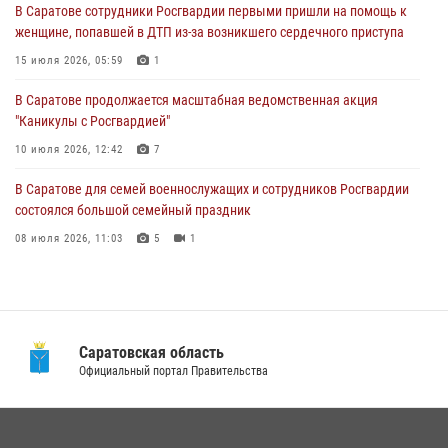
В Саратове сотрудники Росгвардии первыми пришли на помощь к
женщине, попавшей в ДТП из-за возникшего сердечного приступа
В Саратове продолжается масштабная ведомственная акция
"Каникулы с Росгвардией"
15 июля 2026, 05:59
1
10 июля 2026, 12:42
7
В Саратове продолжается масштабная ведомственная акция
"Каникулы с Росгвардией"
В Саратовской области при содействии спецназа Росгвардии
задержан подозреваемый в незаконном обороте наркотиков
10 июля 2026, 12:42
7
10 июля 2026, 12:19
В Саратове для семей военнослужащих и сотрудников Росгвардии
состоялся большой семейный праздник
08 июля 2026, 11:03
5
1
В Саратовской области сотрудники Росгвардии помогли вернуться
домой потерявшейся пенсионерке
21 июля 2026, 10:38
Саратовская область
В Саратовской области при содействии спецназа Росгвардии
Официальный портал Правительства
задержан подозреваемый в незаконном обороте наркотиков
10 июля 2026, 12:19