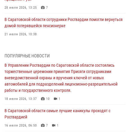
28 июля 2026, 13:25
7
В Саратовской области сотрудники Росгвардии помогли вернуться
домой потерявшейся пенсионерке
21 июля 2026, 10:38
В Управлении Росгвардии по Саратовской области состоялись
торжественные церемонии принятия Присяги сотрудниками
ПОПУЛЯРНЫЕ НОВОСТИ
вневедомственной охраны и вручения ключей от новых
автомобилей для подразделений лицензионно-разрешительной
В Управлении Росгвардии по Саратовской области состоялись
работы и государственного контроля.
торжественные церемонии принятия Присяги сотрудниками
вневедомственной охраны и вручения ключей от новых
18 июля 2026, 13:37
10
1
автомобилей для подразделений лицензионно-разрешительной
работы и государственного контроля.
В Саратовской области самые лучшие каникулы проходят с
Росгвардией
18 июля 2026, 13:37
10
1
16 июля 2026, 06:50
7
1
В Саратовской области самые лучшие каникулы проходят с
Росгвардией
В Саратове сотрудники Росгвардии первыми пришли на помощь к
женщине, попавшей в ДТП из-за возникшего сердечного приступа
16 июля 2026, 06:50
7
1
15 июля 2026, 05:59
1