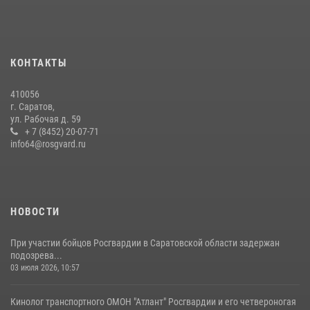
В Саратове в честь празднования Дня Крещения Руси для молодых
сотрудников вневедомственной охраны провели историческую
экскурсию
29 июля 2026, 13:30
8
1
КОНТАКТЫ
В Саратове на территории ОМОНа регионального управления
410056
Росгвардии состоялся праздничный молебен, посвященный Дню
г. Саратов,
Крещения Руси
ул. Рабочая д. 59
28 июля 2026, 13:25
+ 7 (8452) 20-07-71
7
info64@rosgvard.ru
В Саратове командир СОБР «Волкодав» и ветеран
спецподразделения МВД провели совместный урок мужества для
семей сотрудников Росгвардии.
05 августа 2026, 12:55
7
1
НОВОСТИ
При участии бойцов Росгвардии в Саратовской области задержан
подозрева...
03 июля 2026, 10:57
Кинолог транспортного ОМОН "Атлант" Росгвардии и его четвероногая