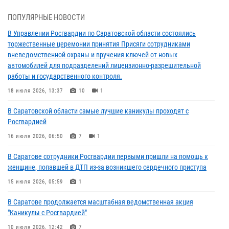
18 июля 2026, 13:37
10
1
ПОПУЛЯРНЫЕ НОВОСТИ
В Саратовской области самые лучшие каникулы проходят с
В Управлении Росгвардии по Саратовской области состоялись
Росгвардией
торжественные церемонии принятия Присяги сотрудниками
вневедомственной охраны и вручения ключей от новых
16 июля 2026, 06:50
7
1
автомобилей для подразделений лицензионно-разрешительной
работы и государственного контроля.
В Саратове сотрудники Росгвардии первыми пришли на помощь к
женщине, попавшей в ДТП из-за возникшего сердечного приступа
18 июля 2026, 13:37
10
1
15 июля 2026, 05:59
1
В Саратовской области самые лучшие каникулы проходят с
Росгвардией
В Саратове продолжается масштабная ведомственная акция
"Каникулы с Росгвардией"
16 июля 2026, 06:50
7
1
10 июля 2026, 12:42
7
В Саратове сотрудники Росгвардии первыми пришли на помощь к
женщине, попавшей в ДТП из-за возникшего сердечного приступа
В Саратовской области при содействии спецназа Росгвардии
задержан подозреваемый в незаконном обороте наркотиков
15 июля 2026, 05:59
1
10 июля 2026, 12:19
В Саратове продолжается масштабная ведомственная акция
"Каникулы с Росгвардией"
В Саратове для семей военнослужащих и сотрудников Росгвардии
состоялся большой семейный праздник
10 июля 2026, 12:42
7