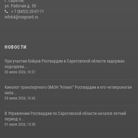
г. Саратов,
Крещения Руси
ул. Рабочая д. 59
28 июля 2026, 13:25
+ 7 (8452) 20-07-71
7
info64@rosgvard.ru
В Саратове командир СОБР «Волкодав» и ветеран
спецподразделения МВД провели совместный урок мужества для
семей сотрудников Росгвардии.
05 августа 2026, 12:55
7
1
НОВОСТИ
При участии бойцов Росгвардии в Саратовской области задержан
подозрева...
03 июля 2026, 10:57
Кинолог транспортного ОМОН "Атлант" Росгвардии и его четвероногая
напа...
03 июля 2026, 10:42
В Управлении Росгвардии по Саратовской области начался летний
период о...
01 июля 2026, 13:30