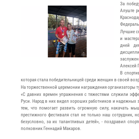
За побед
Алуште р
Краснода
Федераль
Лучшие с
и мастер
дней де
дисципл
заслужен
Алексей 
В спорти
которая стала победительницей среди женщин в своей возр
На торжественной церемонии награждения организаторы т
«С давних времен упражнения с тяжестями служили эфф
Руси. Народ в них видел хороших работников и надежных з
тем, что помогает развить огромную силу, накачать мы
престижного фестиваля стал не только наш сотрудник, но
безусловно, за их талантливых детей», - поздравил спо
полковник Геннадий Макаров.