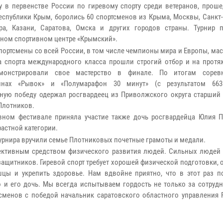
у в первенстве России по гиревому спорту среди ветеранов, проше
еспублики Крым, боролись 60 спортсменов из Крыма, Москвы, Санкт-
ра, Казани, Саратова, Омска и других городов страны. Турнир 
ном спортивном центре «Крымский».
портсмены со всей России, в том числе чемпионы мира и Европы, мас
а спорта международного класса прошли строгий отбор и на протя
монстрировали свое мастерство в финале. По итогам сорев
инах «Рывок» и «Полумарафон 30 минут» (с результатом 663
ную победу одержал росгвардеец из Приволжского округа старший
Плотников.
вном фестивале приняла участие также дочь росгвардейца Юлия П
астной категории.
урнира вручили семье Плотниковых почетные грамоты и медали.
ективным средством физического развития людей. Сильных людей
ащитников. Гиревой спорт требует хорошей физической подготовки, 
шцы и укрепить здоровье. Нам вдвойне приятно, что в этот раз п
 и его дочь. Мы всегда испытываем гордость не только за сотрудн
ртсменов с победой начальник саратовского областного управления