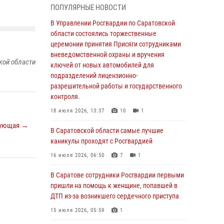
ПОПУЛЯРНЫЕ НОВОСТИ
области состоялись торжественные
церемонии принятия Присяги сотрудниками
В Управлении Росгвардии по Саратовской
вневедомственной охраны и вручения
области состоялись торжественные
ключей от новых автомобилей для
церемонии принятия Присяги сотрудниками
подразделений лицензионно-
вневедомственной охраны и вручения
кой области
разрешительной работы и государственного
ключей от новых автомобилей для
контроля.
подразделений лицензионно-
разрешительной работы и государственного
18 июля 2026, 13:37
10
1
контроля.
В Саратовской области самые лучшие
18 июля 2026, 13:37
10
1
каникулы проходят с Росгвардией
ующая →
В Саратовской области самые лучшие
16 июля 2026, 06:50
7
1
каникулы проходят с Росгвардией
В Саратове сотрудники Росгвардии первыми
16 июля 2026, 06:50
7
1
пришли на помощь к женщине, попавшей в
ДТП из-за возникшего сердечного приступа
В Саратове сотрудники Росгвардии первыми
пришли на помощь к женщине, попавшей в
15 июля 2026, 05:59
1
ДТП из-за возникшего сердечного приступа
В Саратове продолжается масштабная
15 июля 2026, 05:59
1
ведомственная акция "Каникулы с