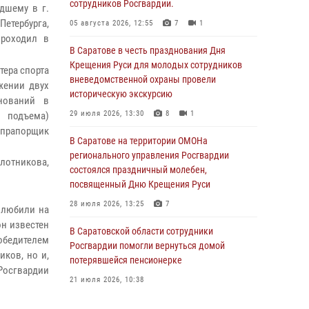
сотрудников Росгвардии.
дшему в г.
Петербурга,
05 августа 2026, 12:55
7
1
проходил в
В Саратове в честь празднования Дня
Крещения Руси для молодых сотрудников
тера спорта
вневедомственной охраны провели
жении двух
историческую экскурсию
нований в
29 июля 2026, 13:30
8
1
 подъема)
 прапорщик
В Саратове на территории ОМОНа
регионального управления Росгвардии
лотникова,
состоялся праздничный молебен,
посвященный Дню Крещения Руси
28 июля 2026, 13:25
7
 любили на
он известен
В Саратовской области сотрудники
обедителем
Росгвардии помогли вернуться домой
иков, но и,
потерявшейся пенсионерке
 Росгвардии
21 июля 2026, 10:38
В Управлении Росгвардии по Саратовской