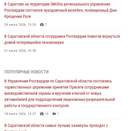
В Саратове на территории ОМОНа регионального управления
Росгвардии состоялся праздничный молебен, посвященный Дню
Крещения Руси
28 июля 2026, 13:25
7
В Саратовской области сотрудники Росгвардии помогли вернуться
домой потерявшейся пенсионерке
21 июля 2026, 10:38
В Управлении Росгвардии по Саратовской области состоялись
торжественные церемонии принятия Присяги сотрудниками
ПОПУЛЯРНЫЕ НОВОСТИ
вневедомственной охраны и вручения ключей от новых
автомобилей для подразделений лицензионно-разрешительной
В Управлении Росгвардии по Саратовской области состоялись
работы и государственного контроля.
торжественные церемонии принятия Присяги сотрудниками
вневедомственной охраны и вручения ключей от новых
18 июля 2026, 13:37
10
1
автомобилей для подразделений лицензионно-разрешительной
работы и государственного контроля.
В Саратовской области самые лучшие каникулы проходят с
Росгвардией
18 июля 2026, 13:37
10
1
16 июля 2026, 06:50
7
1
В Саратовской области самые лучшие каникулы проходят с