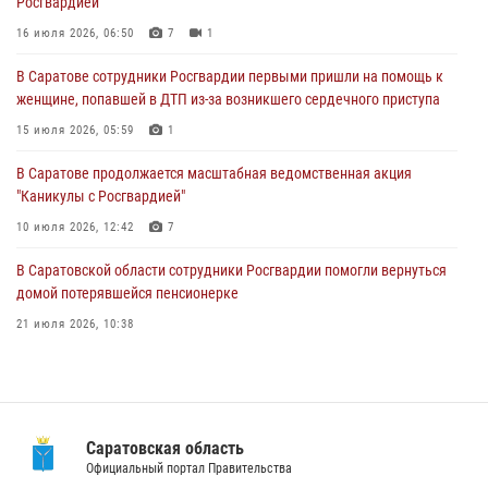
Росгвардией
В Саратове сотрудники Росгвардии первыми пришли на помощь к
женщине, попавшей в ДТП из-за возникшего сердечного приступа
16 июля 2026, 06:50
7
1
15 июля 2026, 05:59
1
В Саратове сотрудники Росгвардии первыми пришли на помощь к
женщине, попавшей в ДТП из-за возникшего сердечного приступа
В Саратове продолжается масштабная ведомственная акция
"Каникулы с Росгвардией"
15 июля 2026, 05:59
1
10 июля 2026, 12:42
7
В Саратове продолжается масштабная ведомственная акция
"Каникулы с Росгвардией"
В Саратовской области при содействии спецназа Росгвардии
задержан подозреваемый в незаконном обороте наркотиков
10 июля 2026, 12:42
7
10 июля 2026, 12:19
В Саратовской области сотрудники Росгвардии помогли вернуться
домой потерявшейся пенсионерке
21 июля 2026, 10:38
В Саратове в честь празднования Дня Крещения Руси для молодых
сотрудников вневедомственной охраны провели историческую
экскурсию
29 июля 2026, 13:30
8
1
Саратовская область
Официальный портал Правительства
В Саратовской области при содействии спецназа Росгвардии