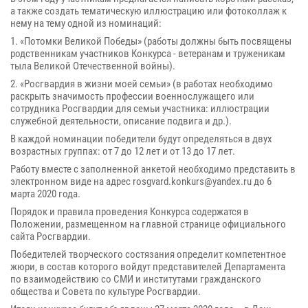
а также создать тематическую иллюстрацию или фотоколлаж к
нему на тему одной из номинаций:
1. «Потомки Великой Победы» (работы должны быть посвящены
родственникам участников Конкурса - ветеранам и труженикам
тыла Великой Отечественной войны).
2. «Росгвардия в жизни моей семьи» (в работах необходимо
раскрыть значимость профессии военнослужащего или
сотрудника Росгвардии для семьи участника: иллюстрации
служебной деятельности, описание подвига и др.).
В каждой номинации победители будут определяться в двух
возрастных группах: от 7 до 12 лет и от 13 до 17 лет.
Работу вместе с заполненной анкетой необходимо представить в
электронном виде на адрес rosgvard.konkurs@yandex.ru до 6
марта 2020 года.
Порядок и правила проведения Конкурса содержатся в
Положении, размещенном на главной странице официального
сайта Росгвардии.
Победителей творческого состязания определит компетентное
жюри, в состав которого войдут представителей Департамента
по взаимодействию со СМИ и институтами гражданского
общества и Совета по культуре Росгвардии.