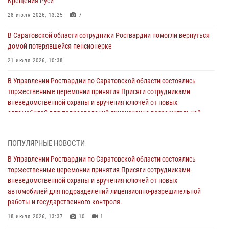
Крещения Руси
28 июля 2026, 13:25
7
В Саратовской области сотрудники Росгвардии помогли вернуться
домой потерявшейся пенсионерке
21 июля 2026, 10:38
В Управлении Росгвардии по Саратовской области состоялись
торжественные церемонии принятия Присяги сотрудниками
вневедомственной охраны и вручения ключей от новых
автомобилей для подразделений лицензионно-разрешительной
работы и государственного контроля.
18 июля 2026, 13:37
10
1
ПОПУЛЯРНЫЕ НОВОСТИ
В Саратовской области самые лучшие каникулы проходят с
В Управлении Росгвардии по Саратовской области состоялись
Росгвардией
торжественные церемонии принятия Присяги сотрудниками
вневедомственной охраны и вручения ключей от новых
16 июля 2026, 06:50
7
1
автомобилей для подразделений лицензионно-разрешительной
работы и государственного контроля.
В Саратове сотрудники Росгвардии первыми пришли на помощь к
женщине, попавшей в ДТП из-за возникшего сердечного приступа
18 июля 2026, 13:37
10
1