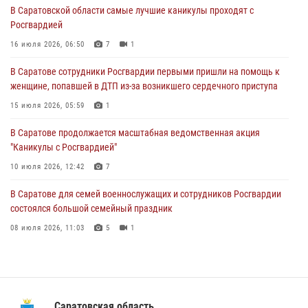
15 июля 2026, 05:59
1
В Саратовской области самые лучшие каникулы проходят с
Росгвардией
В Саратове продолжается масштабная ведомственная акция
"Каникулы с Росгвардией"
16 июля 2026, 06:50
7
1
10 июля 2026, 12:42
7
В Саратове сотрудники Росгвардии первыми пришли на помощь к
женщине, попавшей в ДТП из-за возникшего сердечного приступа
В Саратовской области при содействии спецназа Росгвардии
задержан подозреваемый в незаконном обороте наркотиков
15 июля 2026, 05:59
1
10 июля 2026, 12:19
В Саратове продолжается масштабная ведомственная акция
"Каникулы с Росгвардией"
В Саратове для семей военнослужащих и сотрудников Росгвардии
состоялся большой семейный праздник
10 июля 2026, 12:42
7
08 июля 2026, 11:03
5
1
В Саратове для семей военнослужащих и сотрудников Росгвардии
состоялся большой семейный праздник
08 июля 2026, 11:03
5
1
В Саратовской области сотрудники Росгвардии помогли вернуться
домой потерявшейся пенсионерке
21 июля 2026, 10:38
Саратовская область