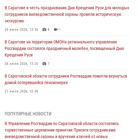
В Саратове в честь празднования Дня Крещения Руси для молодых
сотрудников вневедомственной охраны провели историческую
экскурсию
29 июля 2026, 13:30
8
1
В Саратове на территории ОМОНа регионального управления
Росгвардии состоялся праздничный молебен, посвященный Дню
Крещения Руси
28 июля 2026, 13:25
7
В Саратовской области сотрудники Росгвардии помогли вернуться
домой потерявшейся пенсионерке
21 июля 2026, 10:38
В Управлении Росгвардии по Саратовской области состоялись
торжественные церемонии принятия Присяги сотрудниками
ПОПУЛЯРНЫЕ НОВОСТИ
вневедомственной охраны и вручения ключей от новых
автомобилей для подразделений лицензионно-разрешительной
В Управлении Росгвардии по Саратовской области состоялись
работы и государственного контроля.
торжественные церемонии принятия Присяги сотрудниками
вневедомственной охраны и вручения ключей от новых
18 июля 2026, 13:37
10
1