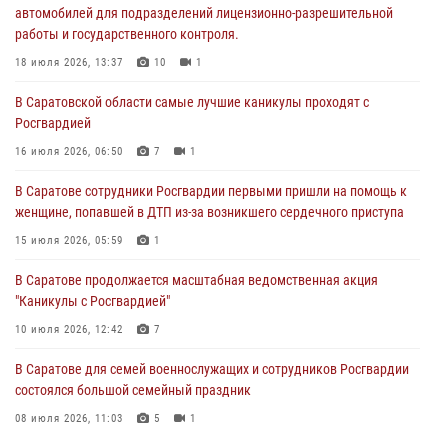
автомобилей для подразделений лицензионно-разрешительной
работы и государственного контроля.
В Саратовской области самые лучшие каникулы проходят с
Росгвардией
18 июля 2026, 13:37
10
1
16 июля 2026, 06:50
7
1
В Саратовской области самые лучшие каникулы проходят с
Росгвардией
В Саратове сотрудники Росгвардии первыми пришли на помощь к
женщине, попавшей в ДТП из-за возникшего сердечного приступа
16 июля 2026, 06:50
7
1
15 июля 2026, 05:59
1
В Саратове сотрудники Росгвардии первыми пришли на помощь к
женщине, попавшей в ДТП из-за возникшего сердечного приступа
В Саратове продолжается масштабная ведомственная акция
"Каникулы с Росгвардией"
15 июля 2026, 05:59
1
10 июля 2026, 12:42
7
В Саратове продолжается масштабная ведомственная акция
"Каникулы с Росгвардией"
В Саратовской области при содействии спецназа Росгвардии
задержан подозреваемый в незаконном обороте наркотиков
10 июля 2026, 12:42
7
10 июля 2026, 12:19
В Саратове для семей военнослужащих и сотрудников Росгвардии
состоялся большой семейный праздник
08 июля 2026, 11:03
5
1