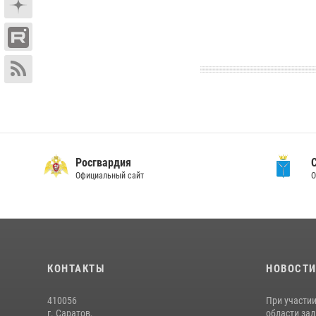
Росгвардия
Официальный сайт
О
КОНТАКТЫ
НОВОСТ
410056
При участи
г. Саратов,
области зад