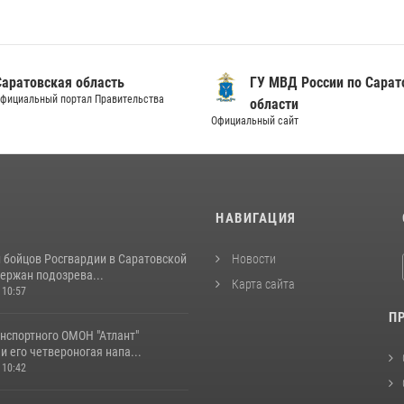
Саратовская область
ГУ МВД России по Сарат
фициальный портал Правительства
области
Официальный сайт
И
НАВИГАЦИЯ
и бойцов Росгвардии в Саратовской
Новости
ержан подозрева...
Карта сайта
 10:57
П
нспортного ОМОН "Атлант"
и его четвероногая напа...
 10:42