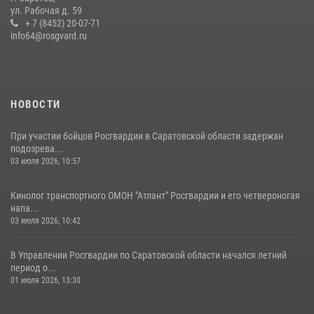
Крещения Руси
ул. Рабочая д. 59
28 июля 2026, 13:25
+ 7 (8452) 20-07-71
7
info64@rosgvard.ru
В Саратове командир СОБР «Волкодав» и ветеран
спецподразделения МВД провели совместный урок мужества для
семей сотрудников Росгвардии.
05 августа 2026, 12:55
7
1
НОВОСТИ
При участии бойцов Росгвардии в Саратовской области задержан
подозрева...
03 июля 2026, 10:57
Кинолог транспортного ОМОН "Атлант" Росгвардии и его четвероногая
напа...
03 июля 2026, 10:42
В Управлении Росгвардии по Саратовской области начался летний
период о...
01 июля 2026, 13:30