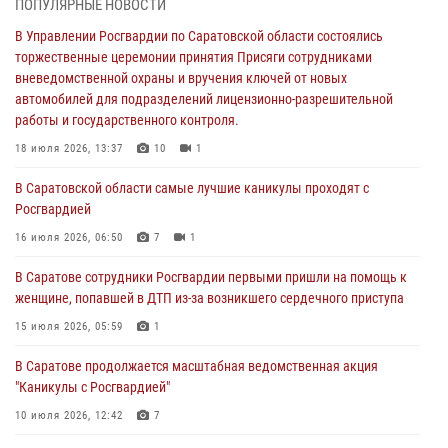
ПОПУЛЯРНЫЕ НОВОСТИ
вневедомственной охраны и вручения ключей от новых
автомобилей для подразделений лицензионно-разрешительной
В Управлении Росгвардии по Саратовской области состоялись
работы и государственного контроля.
торжественные церемонии принятия Присяги сотрудниками
вневедомственной охраны и вручения ключей от новых
18 июля 2026, 13:37
10
1
автомобилей для подразделений лицензионно-разрешительной
работы и государственного контроля.
В Саратовской области самые лучшие каникулы проходят с
Росгвардией
18 июля 2026, 13:37
10
1
16 июля 2026, 06:50
7
1
В Саратовской области самые лучшие каникулы проходят с
Росгвардией
В Саратове сотрудники Росгвардии первыми пришли на помощь к
женщине, попавшей в ДТП из-за возникшего сердечного приступа
16 июля 2026, 06:50
7
1
15 июля 2026, 05:59
1
В Саратове сотрудники Росгвардии первыми пришли на помощь к
женщине, попавшей в ДТП из-за возникшего сердечного приступа
В Саратове продолжается масштабная ведомственная акция
"Каникулы с Росгвардией"
15 июля 2026, 05:59
1
10 июля 2026, 12:42
7
В Саратове продолжается масштабная ведомственная акция
"Каникулы с Росгвардией"
В Саратовской области при содействии спецназа Росгвардии
задержан подозреваемый в незаконном обороте наркотиков
10 июля 2026, 12:42
7
10 июля 2026, 12:19