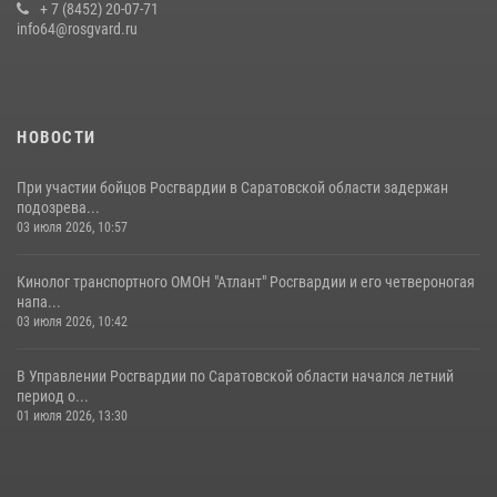
28 июля 2026, 13:25
+ 7 (8452) 20-07-71
7
info64@rosgvard.ru
В Саратове командир СОБР «Волкодав» и ветеран
спецподразделения МВД провели совместный урок мужества для
семей сотрудников Росгвардии.
05 августа 2026, 12:55
7
1
НОВОСТИ
При участии бойцов Росгвардии в Саратовской области задержан
подозрева...
03 июля 2026, 10:57
Кинолог транспортного ОМОН "Атлант" Росгвардии и его четвероногая
напа...
03 июля 2026, 10:42
В Управлении Росгвардии по Саратовской области начался летний
период о...
01 июля 2026, 13:30