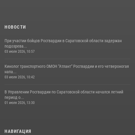
В Саратове командир СОБР «Волкодав» и ветеран
спецподразделения МВД провели совместный урок мужества для
семей сотрудников Росгвардии.
05 августа 2026, 12:55
7
1
НОВОСТИ
При участии бойцов Росгвардии в Саратовской области задержан
подозрева...
03 июля 2026, 10:57
Кинолог транспортного ОМОН "Атлант" Росгвардии и его четвероногая
напа...
03 июля 2026, 10:42
В Управлении Росгвардии по Саратовской области начался летний
период о...
01 июля 2026, 13:30
НАВИГАЦИЯ