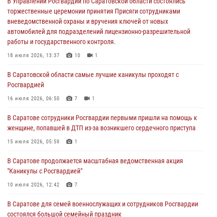
автомобилей для подразделений лицензионно-разрешительной
В Управлении Росгвардии по Саратовской области состоялись
работы и государственного контроля.
торжественные церемонии принятия Присяги сотрудниками
вневедомственной охраны и вручения ключей от новых
18 июля 2026, 13:37
10
1
автомобилей для подразделений лицензионно-разрешительной
работы и государственного контроля.
В Саратовской области самые лучшие каникулы проходят с
Росгвардией
18 июля 2026, 13:37
10
1
16 июля 2026, 06:50
7
1
В Саратовской области самые лучшие каникулы проходят с
Росгвардией
В Саратове сотрудники Росгвардии первыми пришли на помощь к
женщине, попавшей в ДТП из-за возникшего сердечного приступа
16 июля 2026, 06:50
7
1
15 июля 2026, 05:59
1
В Саратове сотрудники Росгвардии первыми пришли на помощь к
женщине, попавшей в ДТП из-за возникшего сердечного приступа
В Саратове продолжается масштабная ведомственная акция
"Каникулы с Росгвардией"
15 июля 2026, 05:59
1
10 июля 2026, 12:42
7
В Саратове продолжается масштабная ведомственная акция
"Каникулы с Росгвардией"
В Саратовской области при содействии спецназа Росгвардии
задержан подозреваемый в незаконном обороте наркотиков
10 июля 2026, 12:42
7
10 июля 2026, 12:19
В Саратове для семей военнослужащих и сотрудников Росгвардии
состоялся большой семейный праздник