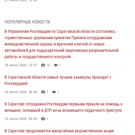
21 июля 2026, 10:38
В Управлении Росгвардии по Саратовской области состоялись
торжественные церемонии принятия Присяги сотрудниками
ПОПУЛЯРНЫЕ НОВОСТИ
вневедомственной охраны и вручения ключей от новых
автомобилей для подразделений лицензионно-разрешительной
В Управлении Росгвардии по Саратовской области состоялись
работы и государственного контроля.
торжественные церемонии принятия Присяги сотрудниками
вневедомственной охраны и вручения ключей от новых
18 июля 2026, 13:37
10
1
автомобилей для подразделений лицензионно-разрешительной
работы и государственного контроля.
В Саратовской области самые лучшие каникулы проходят с
Росгвардией
18 июля 2026, 13:37
10
1
16 июля 2026, 06:50
7
1
В Саратовской области самые лучшие каникулы проходят с
Росгвардией
В Саратове сотрудники Росгвардии первыми пришли на помощь к
женщине, попавшей в ДТП из-за возникшего сердечного приступа
16 июля 2026, 06:50
7
1
15 июля 2026, 05:59
1
В Саратове сотрудники Росгвардии первыми пришли на помощь к
женщине, попавшей в ДТП из-за возникшего сердечного приступа
В Саратове продолжается масштабная ведомственная акция
"Каникулы с Росгвардией"
15 июля 2026, 05:59
1
10 июля 2026, 12:42
7
В Саратове продолжается масштабная ведомственная акция