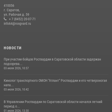
В Саратове на территории ОМОНа регионального управления
410056
Росгвардии состоялся праздничный молебен, посвященный Дню
г. Саратов,
Крещения Руси
ул. Рабочая д. 59
28 июля 2026, 13:25
+ 7 (8452) 20-07-71
7
info64@rosgvard.ru
В Саратове командир СОБР «Волкодав» и ветеран
спецподразделения МВД провели совместный урок мужества для
семей сотрудников Росгвардии.
05 августа 2026, 12:55
7
1
НОВОСТИ
При участии бойцов Росгвардии в Саратовской области задержан
подозрева...
03 июля 2026, 10:57
Кинолог транспортного ОМОН "Атлант" Росгвардии и его четвероногая
напа...
03 июля 2026, 10:42
В Управлении Росгвардии по Саратовской области начался летний
период о...
01 июля 2026, 13:30