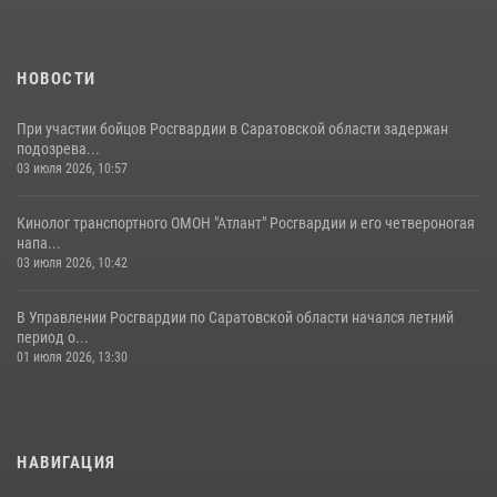
спецподразделения МВД провели совместный урок мужества для
семей сотрудников Росгвардии.
05 августа 2026, 12:55
7
1
НОВОСТИ
При участии бойцов Росгвардии в Саратовской области задержан
подозрева...
03 июля 2026, 10:57
Кинолог транспортного ОМОН "Атлант" Росгвардии и его четвероногая
напа...
03 июля 2026, 10:42
В Управлении Росгвардии по Саратовской области начался летний
период о...
01 июля 2026, 13:30
НАВИГАЦИЯ