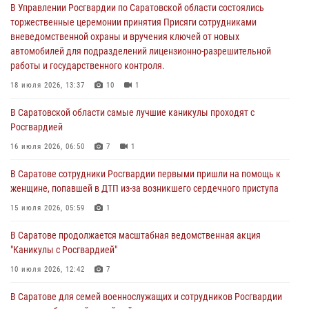
автомобилей для подразделений лицензионно-разрешительной
В Управлении Росгвардии по Саратовской области состоялись
работы и государственного контроля.
торжественные церемонии принятия Присяги сотрудниками
вневедомственной охраны и вручения ключей от новых
18 июля 2026, 13:37
10
1
автомобилей для подразделений лицензионно-разрешительной
работы и государственного контроля.
В Саратовской области самые лучшие каникулы проходят с
Росгвардией
18 июля 2026, 13:37
10
1
16 июля 2026, 06:50
7
1
В Саратовской области самые лучшие каникулы проходят с
Росгвардией
В Саратове сотрудники Росгвардии первыми пришли на помощь к
женщине, попавшей в ДТП из-за возникшего сердечного приступа
16 июля 2026, 06:50
7
1
15 июля 2026, 05:59
1
В Саратове сотрудники Росгвардии первыми пришли на помощь к
женщине, попавшей в ДТП из-за возникшего сердечного приступа
В Саратове продолжается масштабная ведомственная акция
"Каникулы с Росгвардией"
15 июля 2026, 05:59
1
10 июля 2026, 12:42
7
В Саратове продолжается масштабная ведомственная акция
"Каникулы с Росгвардией"
В Саратовской области при содействии спецназа Росгвардии
задержан подозреваемый в незаконном обороте наркотиков
10 июля 2026, 12:42
7
10 июля 2026, 12:19
В Саратове для семей военнослужащих и сотрудников Росгвардии