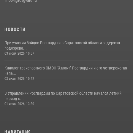
info64@rosgvard.ru
В Саратове командир СОБР «Волкодав» и ветеран
спецподразделения МВД провели совместный урок мужества для
семей сотрудников Росгвардии.
05 августа 2026, 12:55
7
1
НОВОСТИ
При участии бойцов Росгвардии в Саратовской области задержан
подозрева...
03 июля 2026, 10:57
Кинолог транспортного ОМОН "Атлант" Росгвардии и его четвероногая
напа...
03 июля 2026, 10:42
В Управлении Росгвардии по Саратовской области начался летний
период о...
01 июля 2026, 13:30
НАВИГАЦИЯ