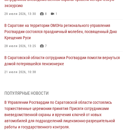
экскурсию
29 июля 2026, 13:30
8
1
В Саратове на территории ОМОНа регионального управления
Росгвардии состоялся праздничный молебен, посвященный Дню
Крещения Руси
28 июля 2026, 13:25
7
В Саратовской области сотрудники Росгвардии помогли вернуться
домой потерявшейся пенсионерке
21 июля 2026, 10:38
В Управлении Росгвардии по Саратовской области состоялись
торжественные церемонии принятия Присяги сотрудниками
ПОПУЛЯРНЫЕ НОВОСТИ
вневедомственной охраны и вручения ключей от новых
автомобилей для подразделений лицензионно-разрешительной
В Управлении Росгвардии по Саратовской области состоялись
работы и государственного контроля.
торжественные церемонии принятия Присяги сотрудниками
вневедомственной охраны и вручения ключей от новых
18 июля 2026, 13:37
10
1
автомобилей для подразделений лицензионно-разрешительной
работы и государственного контроля.
В Саратовской области самые лучшие каникулы проходят с