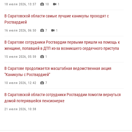
Росгвардией
18 июля 2026, 13:37
10
1
16 июля 2026, 06:50
7
1
В Саратовской области самые лучшие каникулы проходят с
Росгвардией
В Саратове сотрудники Росгвардии первыми пришли на помощь к
женщине, попавшей в ДТП из-за возникшего сердечного приступа
16 июля 2026, 06:50
7
1
15 июля 2026, 05:59
1
В Саратове сотрудники Росгвардии первыми пришли на помощь к
женщине, попавшей в ДТП из-за возникшего сердечного приступа
В Саратове продолжается масштабная ведомственная акция
"Каникулы с Росгвардией"
15 июля 2026, 05:59
1
10 июля 2026, 12:42
7
В Саратове продолжается масштабная ведомственная акция
"Каникулы с Росгвардией"
В Саратовской области при содействии спецназа Росгвардии
задержан подозреваемый в незаконном обороте наркотиков
10 июля 2026, 12:42
7
10 июля 2026, 12:19
В Саратовской области сотрудники Росгвардии помогли вернуться
домой потерявшейся пенсионерке
21 июля 2026, 10:38
В Саратове в честь празднования Дня Крещения Руси для молодых
сотрудников вневедомственной охраны провели историческую