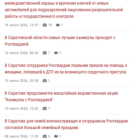
вневедомственной охраны и вручения ключей от новых
16 июля 2026, 06:50
7
1
автомобилей для подразделений лицензионно-разрешительной
работы и государственного контроля.
В Саратове сотрудники Росгвардии первыми пришли на помощь к
женщине, попавшей в ДТП из-за возникшего сердечного приступа
18 июля 2026, 13:37
10
1
15 июля 2026, 05:59
1
В Саратовской области самые лучшие каникулы проходят с
Росгвардией
В Саратове продолжается масштабная ведомственная акция
"Каникулы с Росгвардией"
16 июля 2026, 06:50
7
1
10 июля 2026, 12:42
7
В Саратове сотрудники Росгвардии первыми пришли на помощь к
женщине, попавшей в ДТП из-за возникшего сердечного приступа
В Саратовской области при содействии спецназа Росгвардии
задержан подозреваемый в незаконном обороте наркотиков
15 июля 2026, 05:59
1
10 июля 2026, 12:19
В Саратове продолжается масштабная ведомственная акция
"Каникулы с Росгвардией"
В Саратове для семей военнослужащих и сотрудников Росгвардии
состоялся большой семейный праздник
10 июля 2026, 12:42
7
08 июля 2026, 11:03
5
1
В Саратове для семей военнослужащих и сотрудников Росгвардии
состоялся большой семейный праздник
08 июля 2026, 11:03
5
1