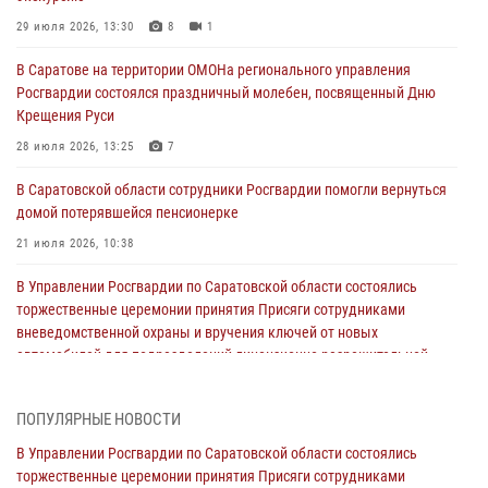
29 июля 2026, 13:30
8
1
В Саратове на территории ОМОНа регионального управления
Росгвардии состоялся праздничный молебен, посвященный Дню
Крещения Руси
28 июля 2026, 13:25
7
В Саратовской области сотрудники Росгвардии помогли вернуться
домой потерявшейся пенсионерке
21 июля 2026, 10:38
В Управлении Росгвардии по Саратовской области состоялись
торжественные церемонии принятия Присяги сотрудниками
вневедомственной охраны и вручения ключей от новых
автомобилей для подразделений лицензионно-разрешительной
работы и государственного контроля.
18 июля 2026, 13:37
10
1
ПОПУЛЯРНЫЕ НОВОСТИ
В Саратовской области самые лучшие каникулы проходят с
В Управлении Росгвардии по Саратовской области состоялись
Росгвардией
торжественные церемонии принятия Присяги сотрудниками