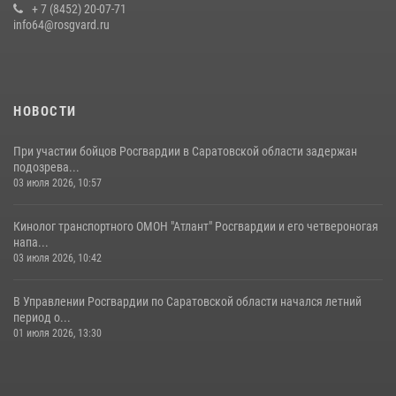
28 июля 2026, 13:25
+ 7 (8452) 20-07-71
7
info64@rosgvard.ru
В Саратове командир СОБР «Волкодав» и ветеран
спецподразделения МВД провели совместный урок мужества для
семей сотрудников Росгвардии.
05 августа 2026, 12:55
7
1
НОВОСТИ
При участии бойцов Росгвардии в Саратовской области задержан
подозрева...
03 июля 2026, 10:57
Кинолог транспортного ОМОН "Атлант" Росгвардии и его четвероногая
напа...
03 июля 2026, 10:42
В Управлении Росгвардии по Саратовской области начался летний
период о...
01 июля 2026, 13:30