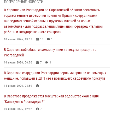
ПОПУЛЯРНЫЕ НОВОСТИ
В Саратовской области самые лучшие каникулы проходят с
В Управлении Росгвардии по Саратовской области состоялись
Росгвардией
торжественные церемонии принятия Присяги сотрудниками
вневедомственной охраны и вручения ключей от новых
16 июля 2026, 06:50
7
1
автомобилей для подразделений лицензионно-разрешительной
работы и государственного контроля.
В Саратове сотрудники Росгвардии первыми пришли на помощь к
женщине, попавшей в ДТП из-за возникшего сердечного приступа
18 июля 2026, 13:37
10
1
15 июля 2026, 05:59
1
В Саратовской области самые лучшие каникулы проходят с
Росгвардией
В Саратове продолжается масштабная ведомственная акция
"Каникулы с Росгвардией"
16 июля 2026, 06:50
7
1
10 июля 2026, 12:42
7
В Саратове сотрудники Росгвардии первыми пришли на помощь к
женщине, попавшей в ДТП из-за возникшего сердечного приступа
В Саратовской области при содействии спецназа Росгвардии
задержан подозреваемый в незаконном обороте наркотиков
15 июля 2026, 05:59
1
10 июля 2026, 12:19
В Саратове продолжается масштабная ведомственная акция
"Каникулы с Росгвардией"
В Саратове для семей военнослужащих и сотрудников Росгвардии
состоялся большой семейный праздник
10 июля 2026, 12:42
7
08 июля 2026, 11:03
5
1