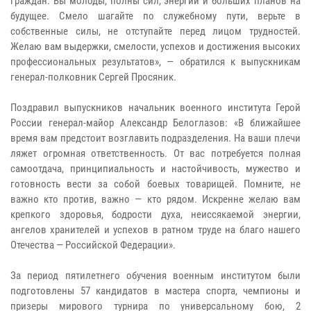
граждан. Вы молоды, полны сил, энергии и больших планов на
будущее. Смело шагайте по служебному пути, верьте в
собственные силы, не отступайте перед лицом трудностей.
Желаю вам выдержки, смелости, успехов и достижения высоких
профессиональных результатов», — обратился к выпускникам
генерал-полковник Сергей Просяник.
Поздравил выпускников начальник военного института Герой
России генерал-майор Александр Белоглазов: «В ближайшее
время вам предстоит возглавить подразделения. На ваши плечи
ляжет огромная ответственность. От вас потребуется полная
самоотдача, принципиальность и настойчивость, мужество и
готовность вести за собой боевых товарищей. Помните, не
важно кто против, важно — кто рядом. Искренне желаю вам
крепкого здоровья, бодрости духа, неиссякаемой энергии,
ангелов хранителей и успехов в ратном труде на благо нашего
Отечества — Российской Федерации».
За период пятилетнего обучения военным институтом были
подготовлены 57 кандидатов в мастера спорта, чемпионы и
призеры мирового турнира по универсальному бою, 2