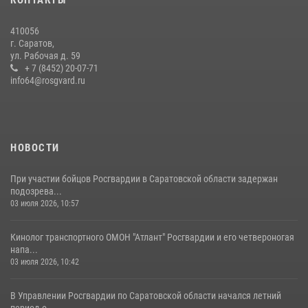
28 июля 2026, 13:25
7
410056
В Саратове командир СОБР «Волкодав» и ветеран
г. Саратов,
спецподразделения МВД провели совместный урок мужества для
ул. Рабочая д. 59
семей сотрудников Росгвардии.
+ 7 (8452) 20-07-71
info64@rosgvard.ru
05 августа 2026, 12:55
7
1
Начальник Управления Росгвардии по Саратовской области
посетил Губернаторский кадетский колледж в городе Балаково
07 августа 2026, 11:35
4
НОВОСТИ
При участии бойцов Росгвардии в Саратовской области задержан
подозрева...
03 июля 2026, 10:57
Кинолог транспортного ОМОН "Атлант" Росгвардии и его четвероногая
напа...
03 июля 2026, 10:42
В Управлении Росгвардии по Саратовской области начался летний
период о...