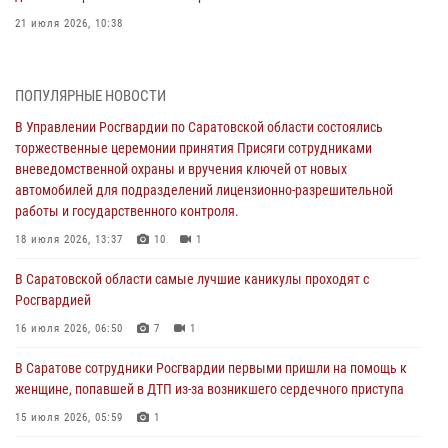
21 июля 2026, 10:38
В Управлении Росгвардии по Саратовской области состоялись
торжественные церемонии принятия Присяги сотрудниками
ПОПУЛЯРНЫЕ НОВОСТИ
вневедомственной охраны и вручения ключей от новых
автомобилей для подразделений лицензионно-разрешительной
В Управлении Росгвардии по Саратовской области состоялись
работы и государственного контроля.
торжественные церемонии принятия Присяги сотрудниками
вневедомственной охраны и вручения ключей от новых
18 июля 2026, 13:37
10
1
автомобилей для подразделений лицензионно-разрешительной
работы и государственного контроля.
В Саратовской области самые лучшие каникулы проходят с
Росгвардией
18 июля 2026, 13:37
10
1
16 июля 2026, 06:50
7
1
В Саратовской области самые лучшие каникулы проходят с
Росгвардией
В Саратове сотрудники Росгвардии первыми пришли на помощь к
женщине, попавшей в ДТП из-за возникшего сердечного приступа
16 июля 2026, 06:50
7
1
15 июля 2026, 05:59
1
В Саратове сотрудники Росгвардии первыми пришли на помощь к
женщине, попавшей в ДТП из-за возникшего сердечного приступа
В Саратове продолжается масштабная ведомственная акция
"Каникулы с Росгвардией"
15 июля 2026, 05:59
1
10 июля 2026, 12:42
7