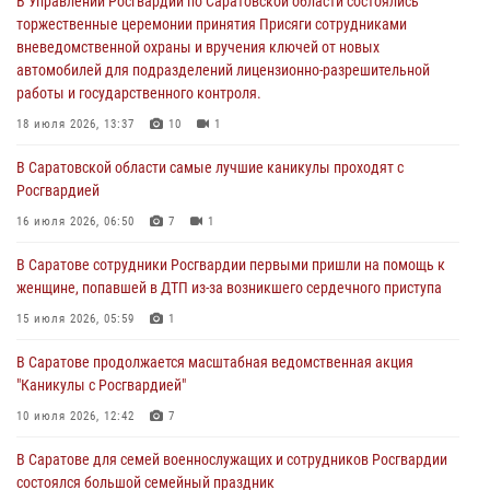
В Управлении Росгвардии по Саратовской области состоялись
Росгвардией
торжественные церемонии принятия Присяги сотрудниками
вневедомственной охраны и вручения ключей от новых
16 июля 2026, 06:50
7
1
автомобилей для подразделений лицензионно-разрешительной
работы и государственного контроля.
В Саратове сотрудники Росгвардии первыми пришли на помощь к
женщине, попавшей в ДТП из-за возникшего сердечного приступа
18 июля 2026, 13:37
10
1
15 июля 2026, 05:59
1
В Саратовской области самые лучшие каникулы проходят с
Росгвардией
В Саратове продолжается масштабная ведомственная акция
"Каникулы с Росгвардией"
16 июля 2026, 06:50
7
1
10 июля 2026, 12:42
7
В Саратове сотрудники Росгвардии первыми пришли на помощь к
женщине, попавшей в ДТП из-за возникшего сердечного приступа
В Саратовской области при содействии спецназа Росгвардии
задержан подозреваемый в незаконном обороте наркотиков
15 июля 2026, 05:59
1
10 июля 2026, 12:19
В Саратове продолжается масштабная ведомственная акция
"Каникулы с Росгвардией"
В Саратове для семей военнослужащих и сотрудников Росгвардии
состоялся большой семейный праздник
10 июля 2026, 12:42
7
08 июля 2026, 11:03
5
1
В Саратове для семей военнослужащих и сотрудников Росгвардии
состоялся большой семейный праздник