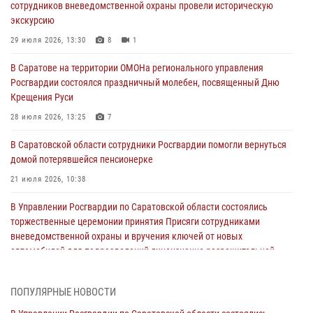
сотрудников вневедомственной охраны провели историческую
экскурсию
29 июля 2026, 13:30
8
1
В Саратове на территории ОМОНа регионального управления
Росгвардии состоялся праздничный молебен, посвященный Дню
Крещения Руси
28 июля 2026, 13:25
7
В Саратовской области сотрудники Росгвардии помогли вернуться
домой потерявшейся пенсионерке
21 июля 2026, 10:38
В Управлении Росгвардии по Саратовской области состоялись
торжественные церемонии принятия Присяги сотрудниками
вневедомственной охраны и вручения ключей от новых
автомобилей для подразделений лицензионно-разрешительной
работы и государственного контроля.
18 июля 2026, 13:37
10
1
ПОПУЛЯРНЫЕ НОВОСТИ
В Саратовской области самые лучшие каникулы проходят с