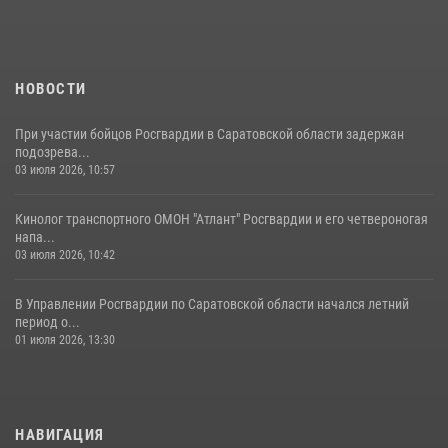
В Саратове командир СОБР «Волкодав» и ветеран
спецподразделения МВД провели совместный урок мужества для
семей сотрудников Росгвардии.
05 августа 2026, 12:55
7
1
НОВОСТИ
При участии бойцов Росгвардии в Саратовской области задержан
подозрева...
03 июля 2026, 10:57
Кинолог транспортного ОМОН "Атлант" Росгвардии и его четвероногая
напа...
03 июля 2026, 10:42
В Управлении Росгвардии по Саратовской области начался летний
период о...
01 июля 2026, 13:30
НАВИГАЦИЯ