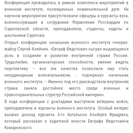
Конференция проводилась в рамках комплекса мероприятий в
военном институте, посвященных знаменательной дате. На
научном мероприятии присутствовали офицеры и курсанты вуза,
военнослужащие и сотрудники Управления Росгвардии по
Саратовской области, преподаватели, студенты, кадеты и
школьники Саратова.
Открыл конференцию начальник военного института генерал-
майор Сергей Алейник. «Евграф Федотович сыграл выдающуюся
роль в создании и развитии внутренней стражи России.
Трудолюбие, организаторские способности, умение видеть
перспективу – все эти качества позволили ему стать
неординарным военачальником, - подчеркнул начальник
военного института. – Именно под его руководством внутренняя
стража заняла достойное место среди военных и
правоохранительных структур Российской империи».
В ходе конференции с докладами выступили ветераны войск,
преподаватели и курсанты военного института. Особый интерес
вызвал доклад курсанта 3-го батальона Альберта Фридриха,
который рассказал о кадетской юности Евграфа Федотовича
Комаровского.