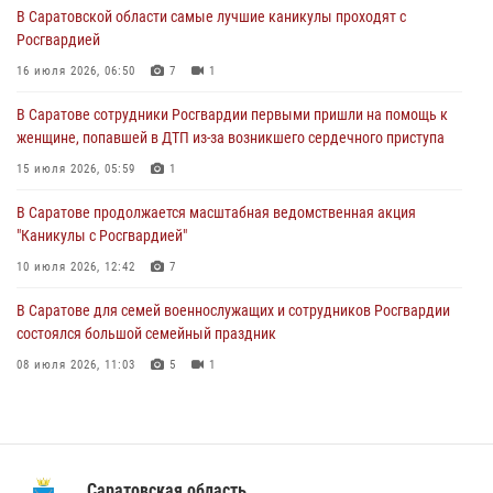
15 июля 2026, 05:59
1
В Саратовской области самые лучшие каникулы проходят с
Росгвардией
В Саратове продолжается масштабная ведомственная акция
"Каникулы с Росгвардией"
16 июля 2026, 06:50
7
1
10 июля 2026, 12:42
7
В Саратове сотрудники Росгвардии первыми пришли на помощь к
женщине, попавшей в ДТП из-за возникшего сердечного приступа
В Саратовской области при содействии спецназа Росгвардии
задержан подозреваемый в незаконном обороте наркотиков
15 июля 2026, 05:59
1
10 июля 2026, 12:19
В Саратове продолжается масштабная ведомственная акция
"Каникулы с Росгвардией"
В Саратове для семей военнослужащих и сотрудников Росгвардии
состоялся большой семейный праздник
10 июля 2026, 12:42
7
08 июля 2026, 11:03
5
1
В Саратове для семей военнослужащих и сотрудников Росгвардии
состоялся большой семейный праздник
08 июля 2026, 11:03
5
1
В Саратовской области при содействии спецназа Росгвардии
задержан подозреваемый в незаконном обороте наркотиков
10 июля 2026, 12:19
Саратовская область