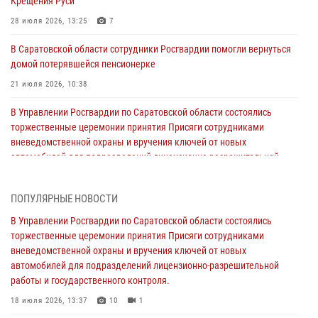
Крещения Руси
28 июля 2026, 13:25
7
В Саратовской области сотрудники Росгвардии помогли вернуться
домой потерявшейся пенсионерке
21 июля 2026, 10:38
В Управлении Росгвардии по Саратовской области состоялись
торжественные церемонии принятия Присяги сотрудниками
вневедомственной охраны и вручения ключей от новых
автомобилей для подразделений лицензионно-разрешительной
работы и государственного контроля.
18 июля 2026, 13:37
10
1
ПОПУЛЯРНЫЕ НОВОСТИ
В Саратовской области самые лучшие каникулы проходят с
В Управлении Росгвардии по Саратовской области состоялись
Росгвардией
торжественные церемонии принятия Присяги сотрудниками
вневедомственной охраны и вручения ключей от новых
16 июля 2026, 06:50
7
1
автомобилей для подразделений лицензионно-разрешительной
работы и государственного контроля.
В Саратове сотрудники Росгвардии первыми пришли на помощь к
женщине, попавшей в ДТП из-за возникшего сердечного приступа
18 июля 2026, 13:37
10
1