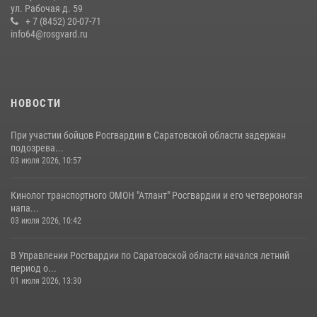
ул. Рабочая д. 59
28 июля 2026, 13:25
+ 7 (8452) 20-07-71
7
info64@rosgvard.ru
В Саратове командир СОБР «Волкодав» и ветеран
спецподразделения МВД провели совместный урок мужества для
семей сотрудников Росгвардии.
05 августа 2026, 12:55
7
1
НОВОСТИ
При участии бойцов Росгвардии в Саратовской области задержан
подозрева...
03 июля 2026, 10:57
Кинолог транспортного ОМОН "Атлант" Росгвардии и его четвероногая
напа...
03 июля 2026, 10:42
В Управлении Росгвардии по Саратовской области начался летний
период о...
01 июля 2026, 13:30