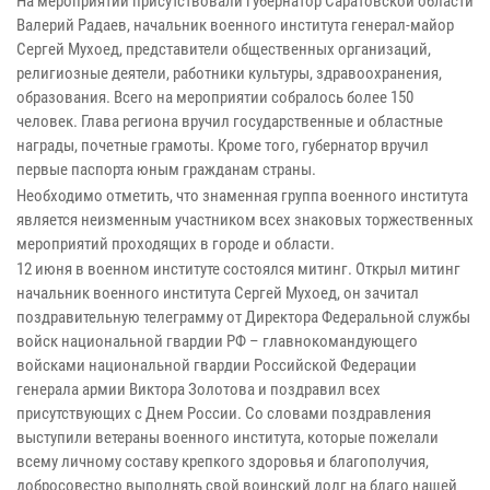
На мероприятии присутствовали губернатор Саратовской области
Валерий Радаев, начальник военного института генерал-майор
Сергей Мухоед, представители общественных организаций,
религиозные деятели, работники культуры, здравоохранения,
образования. Всего на мероприятии собралось более 150
человек. Глава региона вручил государственные и областные
награды, почетные грамоты. Кроме того, губернатор вручил
первые паспорта юным гражданам страны.
Необходимо отметить, что знаменная группа военного института
является неизменным участником всех знаковых торжественных
мероприятий проходящих в городе и области.
12 июня в военном институте состоялся митинг. Открыл митинг
начальник военного института Сергей Мухоед, он зачитал
поздравительную телеграмму от Директора Федеральной службы
войск национальной гвардии РФ – главнокомандующего
войсками национальной гвардии Российской Федерации
генерала армии Виктора Золотова и поздравил всех
присутствующих с Днем России. Со словами поздравления
выступили ветераны военного института, которые пожелали
всему личному составу крепкого здоровья и благополучия,
добросовестно выполнять свой воинский долг на благо нашей