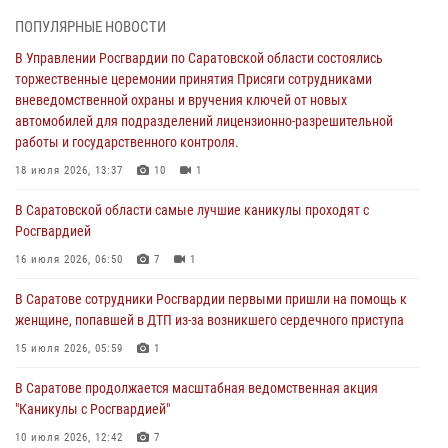
18 июля 2026, 13:37
10
1
ПОПУЛЯРНЫЕ НОВОСТИ
В Саратовской области самые лучшие каникулы проходят с
В Управлении Росгвардии по Саратовской области состоялись
Росгвардией
торжественные церемонии принятия Присяги сотрудниками
вневедомственной охраны и вручения ключей от новых
16 июля 2026, 06:50
7
1
автомобилей для подразделений лицензионно-разрешительной
работы и государственного контроля.
В Саратове сотрудники Росгвардии первыми пришли на помощь к
женщине, попавшей в ДТП из-за возникшего сердечного приступа
18 июля 2026, 13:37
10
1
15 июля 2026, 05:59
1
В Саратовской области самые лучшие каникулы проходят с
Росгвардией
В Саратове продолжается масштабная ведомственная акция
"Каникулы с Росгвардией"
16 июля 2026, 06:50
7
1
10 июля 2026, 12:42
7
В Саратове сотрудники Росгвардии первыми пришли на помощь к
женщине, попавшей в ДТП из-за возникшего сердечного приступа
В Саратовской области при содействии спецназа Росгвардии
задержан подозреваемый в незаконном обороте наркотиков
15 июля 2026, 05:59
1
10 июля 2026, 12:19
В Саратове продолжается масштабная ведомственная акция
"Каникулы с Росгвардией"
В Саратове для семей военнослужащих и сотрудников Росгвардии
состоялся большой семейный праздник
10 июля 2026, 12:42
7