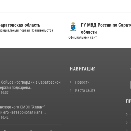
Саратовская область
ГУ МВД России по Сарат
фициальный портал Правительства
области
Официальный сайт
И
НАВИГАЦИЯ
и бойцов Росгвардии в Саратовской
Новости
ержан подозрева...
Карта сайта
 10:57
П
нспортного ОМОН "Атлант"
и его четвероногая напа...
 10:42