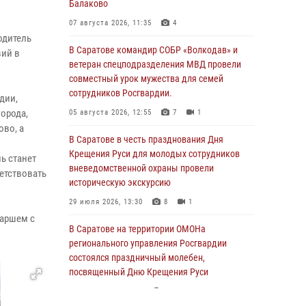
Балаково
07 августа 2026, 11:35
4
одитель
В Саратове командир СОБР «Волкодав» и
вий в
ветеран спецподразделения МВД провели
совместный урок мужества для семей
сотрудников Росгвардии.
дии,
орода,
05 августа 2026, 12:55
7
1
ово, а
В Саратове в честь празднования Дня
Крещения Руси для молодых сотрудников
ь станет
вневедомственной охраны провели
ветствовать
историческую экскурсию
29 июля 2026, 13:30
8
1
маршем с
В Саратове на территории ОМОНа
регионального управления Росгвардии
состоялся праздничный молебен,
посвященный Дню Крещения Руси
28 июля 2026, 13:25
7