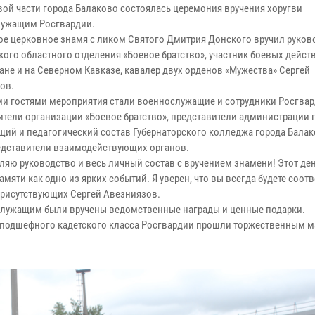
вой части города Балаково состоялась церемония вручения хоругви
ужащим Росгвардии.
е церковное знамя с ликом Святого Дмитрия Донского вручил руков
кого областного отделения «Боевое братство», участник боевых дейст
ане и на Северном Кавказе, кавалер двух орденов «Мужества» Сергей
ов.
и гостями мероприятия стали военнослужащие и сотрудники Росгвар
ители организации «Боевое братство», представители администрации г
щий и педагогический состав Губернаторского колледжа города Балак
едставители взаимодействующих органов.
ляю руководство и весь личный состав с вручением знамени! Этот ден
мяти как одно из ярких событий. Я уверен, что вы всегда будете соот
рисутствующих Сергей Авезниязов.
служащим были вручены ведомственные награды и ценные подарки.
 подшефного кадетского класса Росгвардии прошли торжественным 