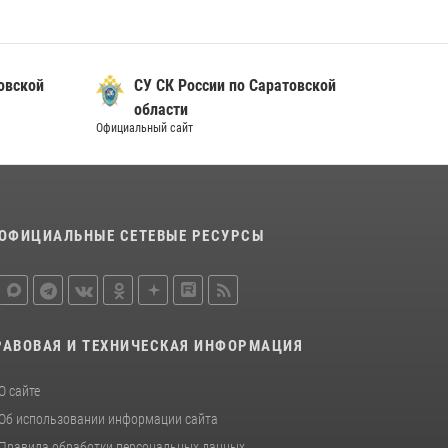
В Саратове в честь празднования Дня
Крещения Руси для молодых сотрудников
вневедомственной охраны провели
овской
СУ СК России по Саратовской
историческую экскурсию
области
29 июля 2026, 13:30
8
1
Официальный сайт
В Саратове на территории ОМОНа
регионального управления Росгвардии
состоялся праздничный молебен,
посвященный Дню Крещения Руси
ОФИЦИАЛЬНЫЕ СЕТЕВЫЕ РЕСУРСЫ
28 июля 2026, 13:25
7
В Саратове командир СОБР «Волкодав» и
ветеран спецподразделения МВД провели
совместный урок мужества для семей
РАВОВАЯ И ТЕХНИЧЕСКАЯ ИНФОРМАЦИЯ
сотрудников Росгвардии.
05 августа 2026, 12:55
7
1
О сайте
Об использовании информации сайта
Правила обработки персональных данных