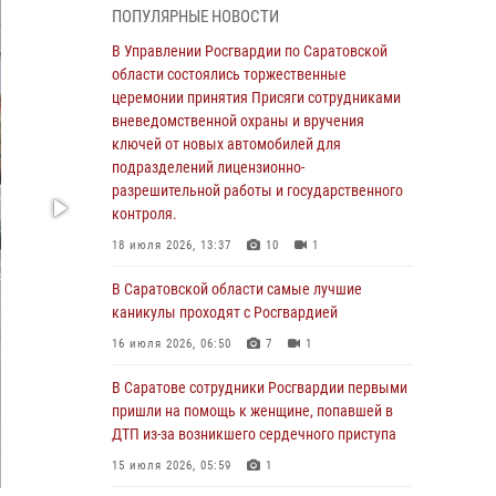
ПОПУЛЯРНЫЕ НОВОСТИ
В Саратовской области сотрудники
Росгвардии помогли вернуться домой
В Управлении Росгвардии по Саратовской
потерявшейся пенсионерке
области состоялись торжественные
церемонии принятия Присяги сотрудниками
21 июля 2026, 10:38
вневедомственной охраны и вручения
В Управлении Росгвардии по Саратовской
ключей от новых автомобилей для
области состоялись торжественные
подразделений лицензионно-
церемонии принятия Присяги сотрудниками
разрешительной работы и государственного
вневедомственной охраны и вручения
контроля.
ключей от новых автомобилей для
18 июля 2026, 13:37
10
1
подразделений лицензионно-
разрешительной работы и государственного
В Саратовской области самые лучшие
контроля.
каникулы проходят с Росгвардией
18 июля 2026, 13:37
10
1
16 июля 2026, 06:50
7
1
В Саратовской области самые лучшие
В Саратове сотрудники Росгвардии первыми
каникулы проходят с Росгвардией
пришли на помощь к женщине, попавшей в
ДТП из-за возникшего сердечного приступа
16 июля 2026, 06:50
7
1
15 июля 2026, 05:59
1
В Саратове сотрудники Росгвардии первыми