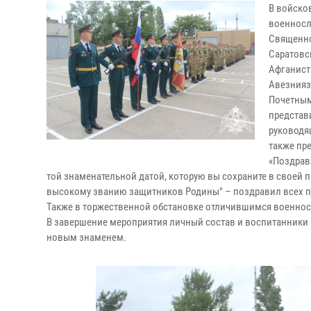
В войско
военносл
Священно
Саратовс
Афганист
Авезнияз
Почетным
представ
руководя
также пр
«Поздрав
той знаменательной датой, которую вы сохраните в своей па
высокому званию защитников Родины" – поздравил всех п
Также в торжественной обстановке отличившимся военно
В завершение мероприятия личный состав и воспитанники
новым знаменем.