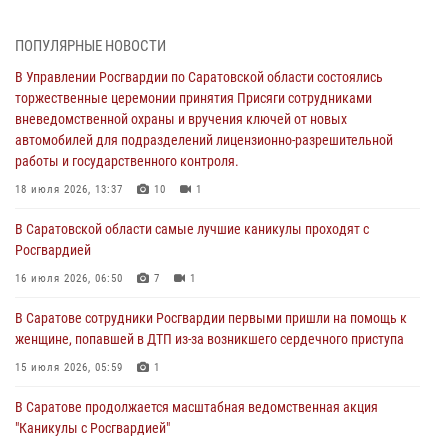
В Управлении Росгвардии по Саратовской области состоялись
торжественные церемонии принятия Присяги сотрудниками
ПОПУЛЯРНЫЕ НОВОСТИ
вневедомственной охраны и вручения ключей от новых
автомобилей для подразделений лицензионно-разрешительной
В Управлении Росгвардии по Саратовской области состоялись
работы и государственного контроля.
торжественные церемонии принятия Присяги сотрудниками
вневедомственной охраны и вручения ключей от новых
18 июля 2026, 13:37
10
1
автомобилей для подразделений лицензионно-разрешительной
работы и государственного контроля.
В Саратовской области самые лучшие каникулы проходят с
Росгвардией
18 июля 2026, 13:37
10
1
16 июля 2026, 06:50
7
1
В Саратовской области самые лучшие каникулы проходят с
Росгвардией
В Саратове сотрудники Росгвардии первыми пришли на помощь к
женщине, попавшей в ДТП из-за возникшего сердечного приступа
16 июля 2026, 06:50
7
1
15 июля 2026, 05:59
1
В Саратове сотрудники Росгвардии первыми пришли на помощь к
женщине, попавшей в ДТП из-за возникшего сердечного приступа
В Саратове продолжается масштабная ведомственная акция
"Каникулы с Росгвардией"
15 июля 2026, 05:59
1
10 июля 2026, 12:42
7
В Саратове продолжается масштабная ведомственная акция
"Каникулы с Росгвардией"
В Саратовской области при содействии спецназа Росгвардии