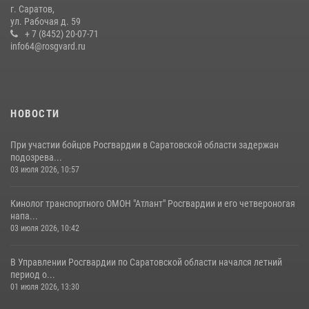
г. Саратов,
Крещения Руси
ул. Рабочая д. 59
28 июля 2026, 13:25
+ 7 (8452) 20-07-71
7
info64@rosgvard.ru
В Саратове командир СОБР «Волкодав» и ветеран
спецподразделения МВД провели совместный урок мужества для
семей сотрудников Росгвардии.
05 августа 2026, 12:55
7
1
НОВОСТИ
При участии бойцов Росгвардии в Саратовской области задержан
подозрева...
03 июля 2026, 10:57
Кинолог транспортного ОМОН "Атлант" Росгвардии и его четвероногая
напа...
03 июля 2026, 10:42
В Управлении Росгвардии по Саратовской области начался летний
период о...
01 июля 2026, 13:30