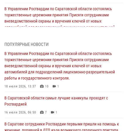
В Управлении Росгвардии по Саратовской области состоялись
торжественные церемонии принятия Присяги сотрудниками
вневедомственной охраны и вручения ключей от новых
автомобилей для подразделений лицензионно-разрешительной
работы и государственного контроля.
18 июля 2026, 13:37
10
1
ПОПУЛЯРНЫЕ НОВОСТИ
В Саратовской области самые лучшие каникулы проходят с
В Управлении Росгвардии по Саратовской области состоялись
Росгвардией
торжественные церемонии принятия Присяги сотрудниками
вневедомственной охраны и вручения ключей от новых
16 июля 2026, 06:50
7
1
автомобилей для подразделений лицензионно-разрешительной
работы и государственного контроля.
В Саратове сотрудники Росгвардии первыми пришли на помощь к
женщине, попавшей в ДТП из-за возникшего сердечного приступа
18 июля 2026, 13:37
10
1
15 июля 2026, 05:59
1
В Саратовской области самые лучшие каникулы проходят с
Росгвардией
В Саратове продолжается масштабная ведомственная акция
"Каникулы с Росгвардией"
16 июля 2026, 06:50
7
1
10 июля 2026, 12:42
7
В Саратове сотрудники Росгвардии первыми пришли на помощь к
женщине, попавшей в ДТП из-за возникшего сердечного приступа