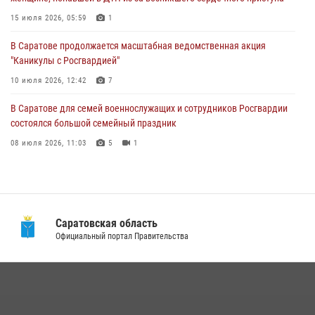
В Саратовской области при содействии спецназа Росгвардии
задержан подозреваемый в незаконном обороте наркотиков
15 июля 2026, 05:59
1
10 июля 2026, 12:19
В Саратове продолжается масштабная ведомственная акция
"Каникулы с Росгвардией"
В Саратове для семей военнослужащих и сотрудников Росгвардии
состоялся большой семейный праздник
10 июля 2026, 12:42
7
08 июля 2026, 11:03
5
1
В Саратове для семей военнослужащих и сотрудников Росгвардии
состоялся большой семейный праздник
08 июля 2026, 11:03
5
1
В Саратовской области при содействии спецназа Росгвардии
задержан подозреваемый в незаконном обороте наркотиков
10 июля 2026, 12:19
Саратовская область
В Саратовской области сотрудники Росгвардии помогли вернуться
Официальный портал Правительства
домой потерявшейся пенсионерке
21 июля 2026, 10:38
В Саратове в честь празднования Дня Крещения Руси для молодых
сотрудников вневедомственной охраны провели историческую