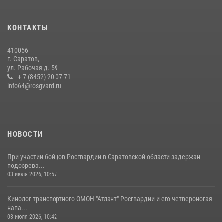
экскурсию
29 июля 2026, 13:30
8
1
КОНТАКТЫ
В Саратове на территории ОМОНа регионального управления
410056
Росгвардии состоялся праздничный молебен, посвященный Дню
г. Саратов,
Крещения Руси
ул. Рабочая д. 59
28 июля 2026, 13:25
+ 7 (8452) 20-07-71
7
info64@rosgvard.ru
В Саратове командир СОБР «Волкодав» и ветеран
спецподразделения МВД провели совместный урок мужества для
семей сотрудников Росгвардии.
05 августа 2026, 12:55
7
1
НОВОСТИ
При участии бойцов Росгвардии в Саратовской области задержан
подозрева...
03 июля 2026, 10:57
Кинолог транспортного ОМОН "Атлант" Росгвардии и его четвероногая
напа...
03 июля 2026, 10:42